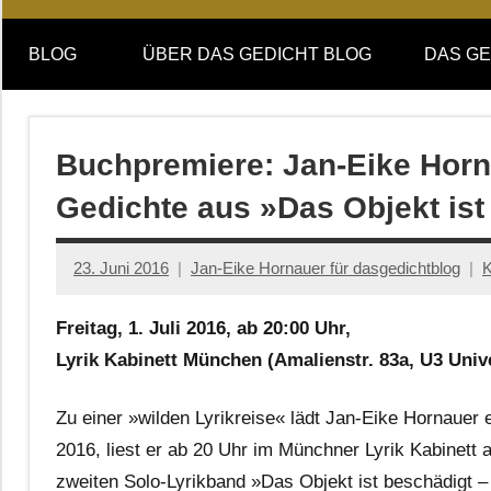
Online-
DAS
Forum
BLOG
ÜBER DAS GEDICHT BLOG
DAS GE
von
GEDICHT
DAS
GEDICHT.
blog
Zeitschrift
Buchpremiere: Jan-Eike Horn
für
Gedichte aus »Das Objekt ist
Lyrik,
Essay
und
23. Juni 2016
Jan-Eike Hornauer für dasgedichtblog
K
Kritik
Freitag, 1. Juli 2016, ab 20:00 Uhr,
Lyrik Kabinett München (Amalienstr. 83a, U3 Unive
Zu einer »wilden Lyrikreise« lädt Jan-Eike Hornauer e
2016, liest er ab 20 Uhr im Münchner Lyrik Kabinett
zweiten Solo-Lyrikband »Das Objekt ist beschädigt 