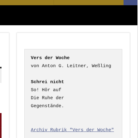
Suc
nach:
Vers der Woche
Schrei nicht
So! Hör auf

Die Ruhe der

Gegenstände.

Archiv Rubrik "Vers der Woche"