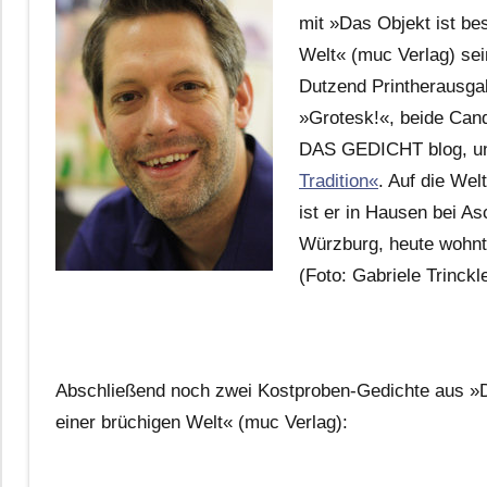
mit »Das Objekt ist be
Welt« (muc Verlag) sei
Dutzend Printherausga
»Grotesk!«, beide Cand
DAS GEDICHT blog, u
Tradition«
. Auf die We
ist er in Hausen bei A
Würzburg, heute wohnt
(Foto: Gabriele Trinckl
Abschließend noch zwei Kostproben-Gedichte aus »D
einer brüchigen Welt« (muc Verlag):