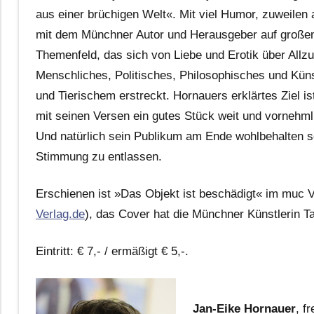
aus einer brüchigen Welt«. Mit viel Humor, zuweilen 
mit dem Münchner Autor und Herausgeber auf großem
Themenfeld, das sich von Liebe und Erotik über Allz
Menschliches, Politisches, Philosophisches und Küns
und Tierischem erstreckt. Hornauers erklärtes Ziel i
mit seinen Versen ein gutes Stück weit und vornehml
Und natürlich sein Publikum am Ende wohlbehalten sow
Stimmung zu entlassen.
Erschienen ist »Das Objekt ist beschädigt« im muc V
Verlag.de
), das Cover hat die Münchner Künstlerin Tan
Eintritt: € 7,- / ermäßigt € 5,-.
Jan-Eike Hornauer
, f