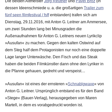
Die beiden Altmeister
Jörg Reuther
und
Pavel Brož
(in
dessen Ideenschmiede u. a. die großartigen
Trailer zum
fünf seen filmfestival / fsff
entstanden) trafen sich am
Dienstag, 29.11.2016, mit Anton G. Leitner am Ammersee,
um zwei Stunden lang bei Minusgraden die
Außenaufnahmen für Anton G. Leitners neuen Lyrikclip
»Ausufan« zu machen. Gegen den kalten Ostwind auf
dem Steg half dem Protagonisten nur noch eine doppelte
Lage langer Unterwäsche. Den Fisch und das Steak
haben die beiden Filmkünstler dann ohne den Lyriker in
die Pfanne gehauen, gedreht und verspeist…
»Ausufan« ist eines der ernsteren »
Schnablgwaxe
« von
Anton G. Leitner. Ursprünglich entstand es für den Band
»Stege« (Bauer-Verlag), herausgegeben von Maren
Martell, in dem es vorabgedruckt worden ist.