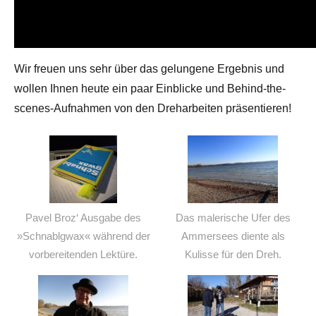
Wir freuen uns sehr über das gelungene Ergebnis und
wollen Ihnen heute ein paar Einblicke und Behind-the-
scenes-Aufnahmen von den Dreharbeiten präsentieren!
Pavel Broz‘ Ausgabe des
Das malerische Ufer des
»Schnablgwax« während der
Ammersees diente als
vorbereitenden Lektüre.
Kulisse für den Dreh.