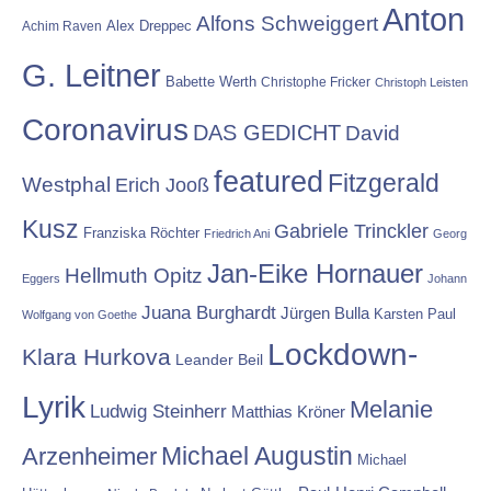
Anton
Alfons Schweiggert
Alex Dreppec
Achim Raven
G. Leitner
Babette Werth
Christophe Fricker
Christoph Leisten
Coronavirus
DAS GEDICHT
David
featured
Fitzgerald
Westphal
Erich Jooß
Kusz
Gabriele Trinckler
Franziska Röchter
Friedrich Ani
Georg
Jan-Eike Hornauer
Hellmuth Opitz
Eggers
Johann
Juana Burghardt
Jürgen Bulla
Karsten Paul
Wolfgang von Goethe
Lockdown-
Klara Hurkova
Leander Beil
Lyrik
Melanie
Ludwig Steinherr
Matthias Kröner
Michael Augustin
Arzenheimer
Michael