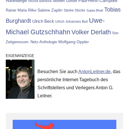
Paul-Henri Campbell
Hüttenberger
Nicola Bardola
Norbert Göttler
Tobias
Rainer Maria Rilke
Sabine Zaplin
Starke Stücke
Sujata Bhatt
Uwe-
Burghardt
Ulrich Beck
Ulrich Johannes Beil
Michael Gutzschhahn
Volker Derlath
Von
Wolfgang Oppler
Zeitgenossen: Netz-Anthologie
EIGENANZEIGE
Besuchen Sie auch
AntonLeitner.de
, das
persönliche Internet-Tagebuch des
Schriftstellers und Verlegers Anton G.
Leitner.