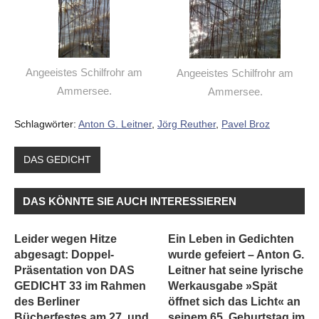
Angeeistes Schilfrohr am
Angeeistes Schilfrohr am
Ammersee.
Ammersee.
Schlagwörter:
Anton G. Leitner
,
Jörg Reuther
,
Pavel Broz
DAS GEDICHT
DAS KÖNNTE SIE AUCH INTERESSIEREN
Leider wegen Hitze
Ein Leben in Gedichten
abgesagt: Doppel-
wurde gefeiert – Anton G.
Präsentation von DAS
Leitner hat seine lyrische
GEDICHT 33 im Rahmen
Werkausgabe »Spät
des Berliner
öffnet sich das Licht« an
Bücherfestes am 27. und
seinem 65. Geburtstag im