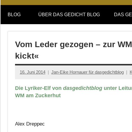
Online-
DAS
Forum
BLOG
ÜBER DAS GEDICHT BLOG
DAS GE
von
GEDICHT
DAS
GEDICHT.
blog
Zeitschrift
Vom Leder gezogen – zur WM 2
für
kickt«
Lyrik,
Essay
und
16. Juni 2014
Jan-Eike Hornauer für dasgedichtblog
K
Kritik
Die Lyriker-Elf von
dasgedichtblog
unter Leitu
WM am Zuckerhut
Alex Dreppec