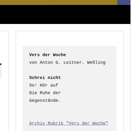
Suc
nach:
s
Vers der Woche
Schrei nicht
So! Hör auf

Die Ruhe der

Gegenstände.

Archiv Rubrik "Vers der Woche"