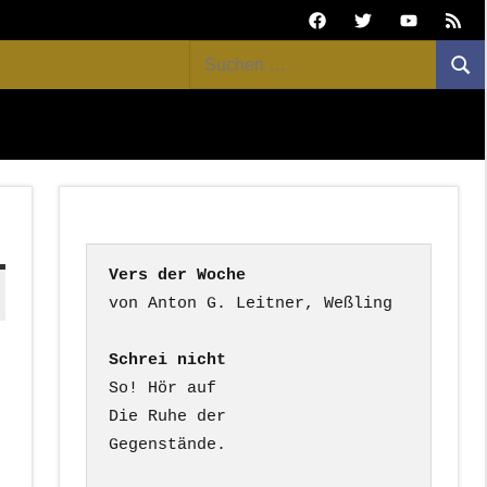
Facebook
Twitter
Youtube
Feed
Suchen
Suc
nach:
Vers der Woche
Schrei nicht
So! Hör auf

Die Ruhe der

Gegenstände.
