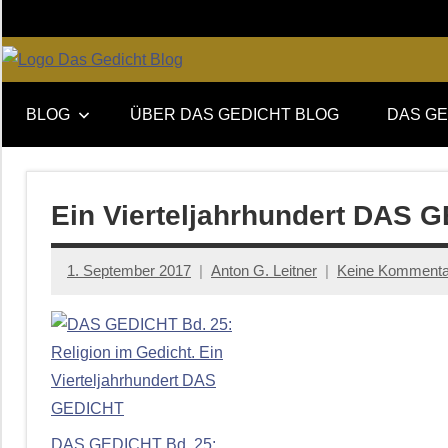
Zum
Inhalt
springen
Online-
DAS
Forum
BLOG
ÜBER DAS GEDICHT BLOG
DAS GE
von
GEDICHT
DAS
GEDICHT.
blog
Zeitschrift
Ein Vierteljahrhundert DAS 
für
Lyrik,
1. September 2017
Anton G. Leitner
Keine Kommenta
Essay
und
Kritik
DAS GEDICHT Bd. 25: