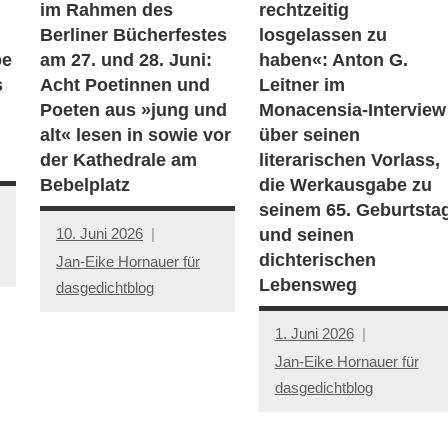
im Rahmen des
rechtzeitig
Berliner Bücherfestes
losgelassen zu
be
am 27. und 28. Juni:
haben«: Anton G.
s
Acht Poetinnen und
Leitner im
Poeten aus »jung und
Monacensia-Interview
alt« lesen in sowie vor
über seinen
der Kathedrale am
literarischen Vorlass,
Bebelplatz
die Werkausgabe zu
seinem 65. Geburtsta
10. Juni 2026
und seinen
dichterischen
Jan-Eike Hornauer für
Lebensweg
dasgedichtblog
1. Juni 2026
Jan-Eike Hornauer für
dasgedichtblog