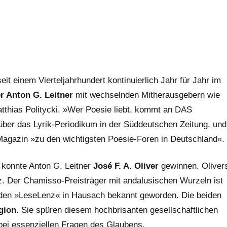
t einem Vierteljahrhundert kontinuierlich Jahr für Jahr im
r Anton G. Leitner
mit wechselnden Mitherausgebern wie
atthias Politycki. »Wer Poesie liebt, kommt an DAS
über das Lyrik-Periodikum in der Süddeutschen Zeitung, und
agazin »zu den wichtigsten Poesie-Foren in Deutschland«.
konnte Anton G. Leitner
José F. A. Oliver
gewinnen. Oliver
z. Der Chamisso-Preisträger mit andalusischen Wurzeln ist
ndenden »LeseLenz« in Hausach bekannt geworden. Die beiden
gion
. Sie spüren diesem hochbrisanten gesellschaftlichen
abei essenziellen Fragen des Glaubens.