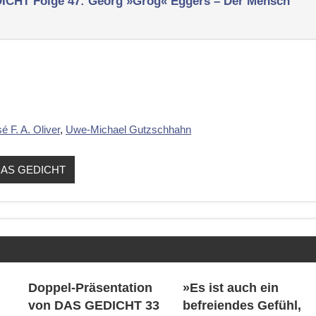
EDICHT
Folge 47: Georg »Grög« Eggers – Der Mensch
é F. A. Oliver
,
Uwe-Michael Gutzschhahn
rt DAS GEDICHT
Doppel-Präsentation
»Es ist auch ein
von DAS GEDICHT 33
befreiendes Gefühl,