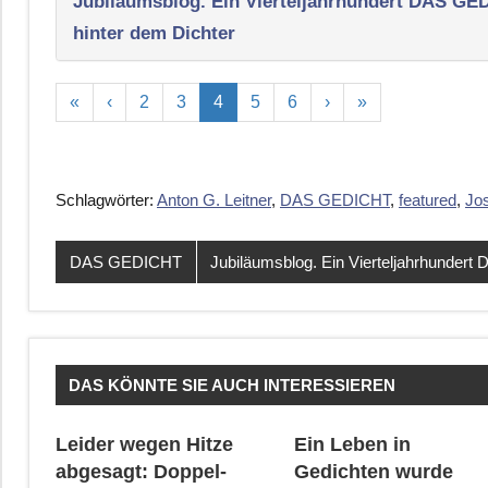
Jubiläumsblog. Ein Vierteljahrhundert DAS G
hinter dem Dichter
«
‹
2
3
4
5
6
›
»
Schlagwörter:
Anton G. Leitner
,
DAS GEDICHT
,
featured
,
Jos
DAS GEDICHT
Jubiläumsblog. Ein Vierteljahrhunde
DAS KÖNNTE SIE AUCH INTERESSIEREN
Leider wegen Hitze
Ein Leben in
abgesagt: Doppel-
Gedichten wurde