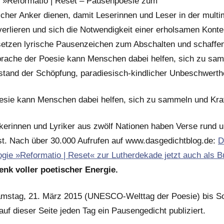
e »Reformatio | Reset – Pausenpoesie zum
cher Anker dienen, damit Leserinnen und Leser in der multim
g verlieren und sich die Notwendigkeit einer erholsamen Kont
etzen lyrische Pausenzeichen zum Abschalten und schaffen 
Sprache der Poesie kann Menschen dabei helfen, sich zu sam
tand der Schöpfung, paradiesisch-kindlicher Unbeschwerthe
esie kann Menschen dabei helfen, sich zu sammeln und Kraf
ikerinnen und Lyriker aus zwölf Nationen haben Verse rund 
st. Nach über 30.000 Aufrufen auf www.dasgedichtblog.de:
D
ogie »Reformatio | Reset« zur Lutherdekade jetzt auch als 
nk voller poetischer Energie.
mstag, 21. März 2015 (UNESCO-Welttag der Poesie) bis So
auf dieser Seite jeden Tag ein Pausengedicht publiziert.