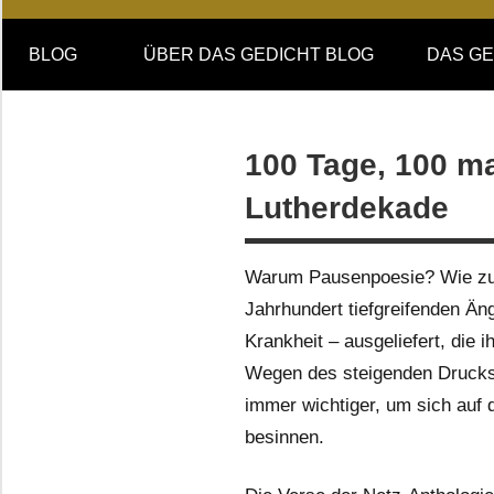
Online-
DAS
Forum
BLOG
ÜBER DAS GEDICHT BLOG
DAS GE
von
GEDICHT
DAS
GEDICHT.
blog
Zeitschrift
100 Tage, 100 m
für
Lutherdekade
Lyrik,
Essay
und
Warum Pausenpoesie? Wie zu 
Kritik
Jahrhundert tiefgreifenden Äng
Krankheit – ausgeliefert, die i
Wegen des steigenden Drucks 
immer wichtiger, um sich auf 
besinnen.