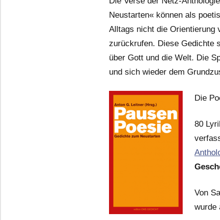
Die Verse der Netz-Anthologi
Neustarten« können als poetis
Alltags nicht die Orientierun
zurückrufen. Diese Gedichte s
über Gott und die Welt. Die 
und sich wieder dem Grundzus
Die Po
80 Lyr
verfas
Anthol
Gesche
Von Sa
wurde 