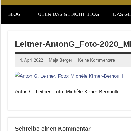
Online-
DAS
Forum
BLOG
ÜBER DAS GEDICHT BLOG
DAS GE
von
GEDICHT
DAS
GEDICHT.
blog
Zeitschrift
Leitner-AntonG_Foto-2020_Mi
für
Lyrik,
4. April 2022
Maja Berger
Keine Kommentare
Essay
und
Kritik
Anton G. Leitner, Foto: Michèle Kirner-Bernoulli
Schreibe einen Kommentar