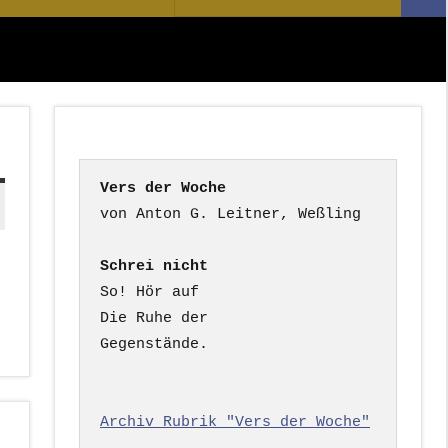
Suc
nach:
Vers der Woche
Schrei nicht
So! Hör auf

Die Ruhe der

Gegenstände.

Archiv Rubrik "Vers der Woche"