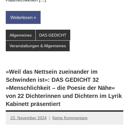
Weiterlesen
Allgemeines
DAS GEDICHT
Veranstaltungen & Allgemeines
»Weil das Nettsein zueinander im
Schwinden ist«: DAS GEDICHT 32
»Menschlichkeit – die Poesie der Nähe«
von 22 Dichterinnen und Dichtern im Lyrik
Kabinett präsentiert
23. November 2024
Keine Kommentare
Jan-
Eike