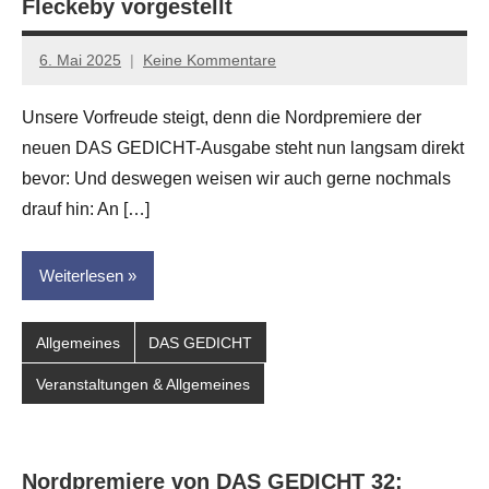
Fleckeby vorgestellt
6. Mai 2025
Keine Kommentare
Jan-
Eike
Unsere Vorfreude steigt, denn die Nordpremiere der
Hornauer
neuen DAS GEDICHT-Ausgabe steht nun langsam direkt
für
dasgedichtblog
bevor: Und deswegen weisen wir auch gerne nochmals
drauf hin: An […]
Weiterlesen
Allgemeines
DAS GEDICHT
Veranstaltungen & Allgemeines
Nordpremiere von DAS GEDICHT 32: