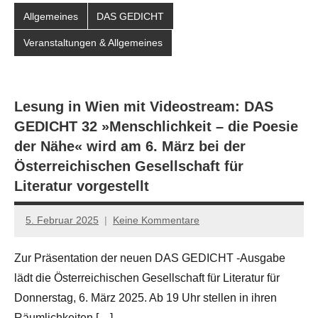
Allgemeines
DAS GEDICHT
Veranstaltungen & Allgemeines
Lesung in Wien mit Videostream: DAS
GEDICHT 32 »Menschlichkeit – die Poesie
der Nähe« wird am 6. März bei der
Österreichischen Gesellschaft für
Literatur vorgestellt
5. Februar 2025
Keine Kommentare
Jan-
Eike
Zur Präsentation der neuen DAS GEDICHT -Ausgabe
Hornauer
lädt die Österreichischen Gesellschaft für Literatur für
für
dasgedichtblog
Donnerstag, 6. März 2025. Ab 19 Uhr stellen in ihren
Räumlichkeiten […]