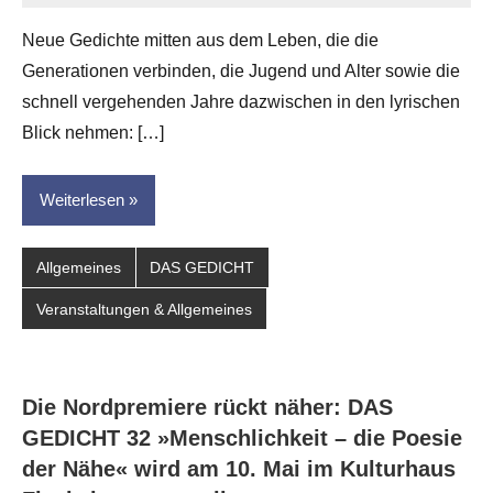
Eike
Neue Gedichte mitten aus dem Leben, die die
Hornauer
Generationen verbinden, die Jugend und Alter sowie die
für
dasgedichtblog
schnell vergehenden Jahre dazwischen in den lyrischen
Blick nehmen: […]
Weiterlesen
Allgemeines
DAS GEDICHT
Veranstaltungen & Allgemeines
Die Nordpremiere rückt näher: DAS
GEDICHT 32 »Menschlichkeit – die Poesie
der Nähe« wird am 10. Mai im Kulturhaus