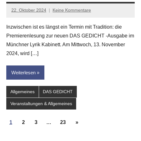
22. Oktober 2024
Keine Kommentare
Jan-
Eike
Inzwischen ist es längst ein Termin mit Tradition: die
Hornauer
Premierenlesung zur neuen DAS GEDICHT -Ausgabe im
für
dasgedichtblog
Münchner Lyrik Kabinett. Am Mittwoch, 13. November
2024, wird […]
Weiterlesen
Allgemeines
DAS GEDICHT
Veranstaltungen & Allgemeines
Seitennummerierung
Nächste
1
2
3
…
23
»
der
Beiträge
Beiträge