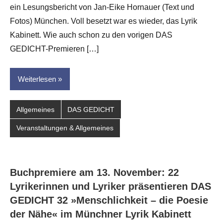
ein Lesungsbericht von Jan-Eike Hornauer (Text und
Hornauer
Fotos) München. Voll besetzt war es wieder, das Lyrik
für
dasgedichtblog
Kabinett. Wie auch schon zu den vorigen DAS
GEDICHT-Premieren […]
Weiterlesen
Allgemeines
DAS GEDICHT
Veranstaltungen & Allgemeines
Buchpremiere am 13. November: 22
Lyrikerinnen und Lyriker präsentieren DAS
GEDICHT 32 »Menschlichkeit – die Poesie
der Nähe« im Münchner Lyrik Kabinett