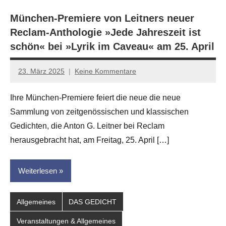
München-Premiere von Leitners neuer
Reclam-Anthologie »Jede Jahreszeit ist
schön« bei »Lyrik im Caveau« am 25. April
23. März 2025
Keine Kommentare
Jan-
Eike
Ihre München-Premiere feiert die neue die neue
Hornauer
Sammlung von zeitgenössischen und klassischen
für
dasgedichtblog
Gedichten, die Anton G. Leitner bei Reclam
herausgebracht hat, am Freitag, 25. April […]
Weiterlesen
Allgemeines
DAS GEDICHT
Veranstaltungen & Allgemeines