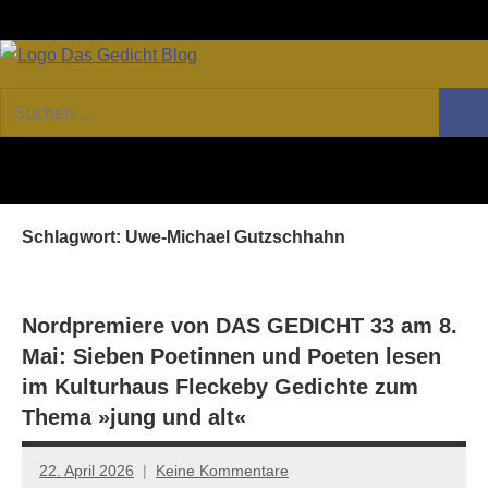
Zum
Facebook
Twitter
Youtube
Fee
Inhalt
springen
DAS
Online-
Suchen
Forum
Such
GEDICHT
nach:
von
DAS
blog
GEDICHT.
Zeitschrift
Schlagwort:
Uwe-Michael Gutzschhahn
für
Lyrik,
Essay
und
Nordpremiere von DAS GEDICHT 33 am 8.
Kritik
Mai: Sieben Poetinnen und Poeten lesen
im Kulturhaus Fleckeby Gedichte zum
Thema »jung und alt«
22. April 2026
Keine Kommentare
Jan-