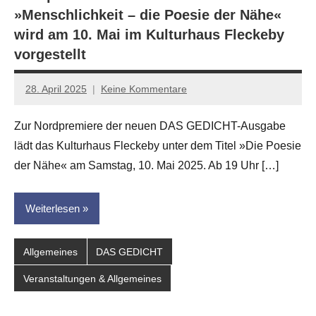
»Menschlichkeit – die Poesie der Nähe«
wird am 10. Mai im Kulturhaus Fleckeby
vorgestellt
28. April 2025
Keine Kommentare
Jan-
Eike
Zur Nordpremiere der neuen DAS GEDICHT-Ausgabe
Hornauer
lädt das Kulturhaus Fleckeby unter dem Titel »Die Poesie
für
dasgedichtblog
der Nähe« am Samstag, 10. Mai 2025. Ab 19 Uhr […]
Weiterlesen
Allgemeines
DAS GEDICHT
Veranstaltungen & Allgemeines