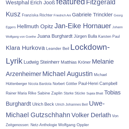
featured
Fitzgerald
Westphal
Erich Jooß
Kusz
Gabriele Trinckler
Franziska Röchter
Friedrich Ani
Georg
Jan-Eike Hornauer
Hellmuth Opitz
Eggers
Johann
Juana Burghardt
Jürgen Bulla
Karsten Paul
Wolfgang von Goethe
Lockdown-
Klara Hurkova
Leander Beil
Lyrik
Melanie
Ludwig Steinherr
Matthias Kröner
Michael Augustin
Arzenheimer
Michael
Paul-Henri Campbell
Hüttenberger
Nicola Bardola
Norbert Göttler
Tobias
Rainer Maria Rilke
Sabine Zaplin
Starke Stücke
Sujata Bhatt
Uwe-
Burghardt
Ulrich Beck
Ulrich Johannes Beil
Michael Gutzschhahn
Volker Derlath
Von
Wolfgang Oppler
Zeitgenossen: Netz-Anthologie