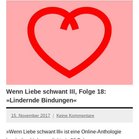
Wenn Liebe schwant III, Folge 18:
»Lindernde Bindungen«
15. November 2017
Keine Kommentare
Jan-
Eike
»Wenn Liebe schwant III« ist eine Online-Anthologie
Hornauer