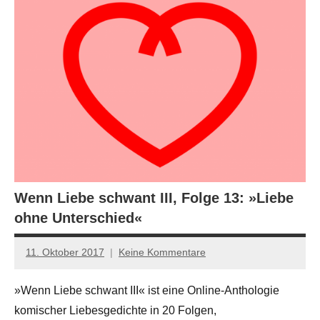
Wenn Liebe schwant III, Folge 13: »Liebe
ohne Unterschied«
11. Oktober 2017
Keine Kommentare
Jan-
Eike
»Wenn Liebe schwant III« ist eine Online-Anthologie
Hornauer
komischer Liebesgedichte in 20 Folgen,
für