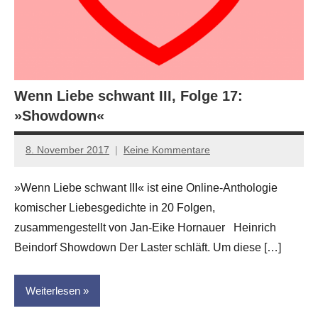
Wenn Liebe schwant III, Folge 17:
»Showdown«
8. November 2017
Keine Kommentare
Jan-
Eike
»Wenn Liebe schwant III« ist eine Online-Anthologie
Hornauer
komischer Liebesgedichte in 20 Folgen,
für
dasgedichtblog
zusammengestellt von Jan-Eike Hornauer Heinrich
Beindorf Showdown Der Laster schläft. Um diese […]
Weiterlesen