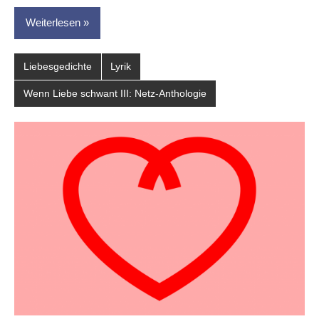
Weiterlesen
Liebesgedichte
Lyrik
Wenn Liebe schwant III: Netz-Anthologie