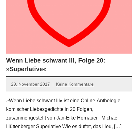
Wenn Liebe schwant III, Folge 20:
»Superlative«
29. November 2017
Keine Kommentare
Jan-
Eike
»Wenn Liebe schwant III« ist eine Online-Anthologie
Hornauer
komischer Liebesgedichte in 20 Folgen,
für
dasgedichtblog
zusammengestellt von Jan-Eike Hornauer Michael
Hüttenberger Superlative Wie es duftet, das Heu, […]