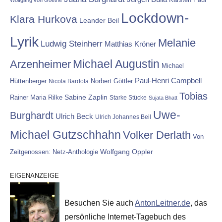
Wolfgang von Goethe
Lockdown-
Klara Hurkova
Leander Beil
Lyrik
Melanie
Ludwig Steinherr
Matthias Kröner
Michael Augustin
Arzenheimer
Michael
Paul-Henri Campbell
Hüttenberger
Nicola Bardola
Norbert Göttler
Tobias
Rainer Maria Rilke
Sabine Zaplin
Starke Stücke
Sujata Bhatt
Uwe-
Burghardt
Ulrich Beck
Ulrich Johannes Beil
Michael Gutzschhahn
Volker Derlath
Von
Wolfgang Oppler
Zeitgenossen: Netz-Anthologie
EIGENANZEIGE
Besuchen Sie auch
AntonLeitner.de
, das
persönliche Internet-Tagebuch des