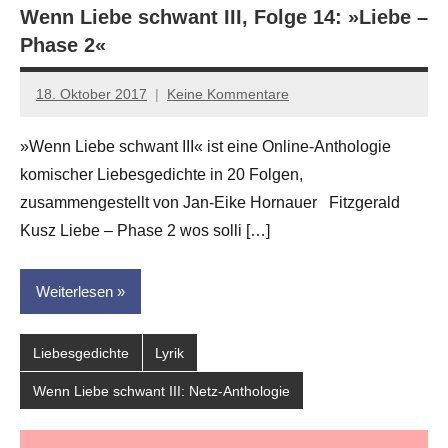
Wenn Liebe schwant III, Folge 14: »Liebe –
Phase 2«
18. Oktober 2017
Keine Kommentare
Jan-
Eike
»Wenn Liebe schwant III« ist eine Online-Anthologie
Hornauer
komischer Liebesgedichte in 20 Folgen,
für
dasgedichtblog
zusammengestellt von Jan-Eike Hornauer Fitzgerald
Kusz Liebe – Phase 2 wos solli […]
Weiterlesen
Liebesgedichte
Lyrik
Wenn Liebe schwant III: Netz-Anthologie