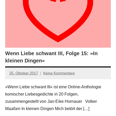
Wenn Liebe schwant III, Folge 15: »In
kleinen Dingen«
25. Oktober 2017
Keine Kommentare
Jan-
Eike
»Wenn Liebe schwant III« ist eine Online-Anthologie
Hornauer
komischer Liebesgedichte in 20 Folgen,
für
dasgedichtblog
zusammengestellt von Jan-Eike Hornauer Volker
Maaßen In kleinen Dingen Mich betört der […]