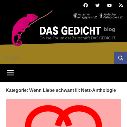
Zum
Facebook
Twitter
Youtube
Fee
Inhalt
springen
DAS
Online-
Suchen
Forum
Such
GEDICHT
nach:
von
DAS
blog
GEDICHT.
Zeitschrift
Kategorie:
Wenn Liebe schwant III: Netz-Anthologie
für
Lyrik,
Essay
und
Kritik