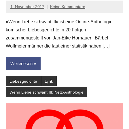
1. November 2017
Keine Kommentare
Jan-
Eike
»Wenn Liebe schwant III« ist eine Online-Anthologie
Hornauer
komischer Liebesgedichte in 20 Folgen,
für
dasgedichtblog
zusammengestellt von Jan-Eike Hornauer Bärbel
Wolfmeier männer die laut einer statistik haben […]
Weiterlesen
Liebesgedichte
Lyrik
Wenn Liebe schwant III: Netz-Anthologie