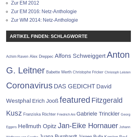
Zur EM 2012
Zur EM 2016: Netz-Anthologie
Zur WM 2014: Netz-Anthologie
ARTIKEL FINDEN: SCHLAGWORTE
Anton
Alfons Schweiggert
Alex Dreppec
Achim Raven
G. Leitner
Babette Werth
Christophe Fricker
Christoph Leisten
Coronavirus
DAS GEDICHT
David
featured
Fitzgerald
Westphal
Erich Jooß
Kusz
Gabriele Trinckler
Franziska Röchter
Friedrich Ani
Georg
Jan-Eike Hornauer
Hellmuth Opitz
Eggers
Johann
Juana Burghardt
Jürgen Bulla
Karsten Paul