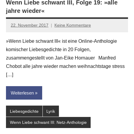
Wenn Liebe schwant III, Folge 19: »alle
jahre wieder«
22. November 2017
Keine Kommentare
Jan-
Eike
»Wenn Liebe schwant III« ist eine Online-Anthologie
Hornauer
komischer Liebesgedichte in 20 Folgen,
für
dasgedichtblog
zusammengestellt von Jan-Eike Hornauer Manfred
Chobot alle jahre wieder machen weihnachtstage stress
[…]
Weiterlesen
Liebesgedichte
Lyrik
Wenn Liebe schwant III: Netz-Anthologie