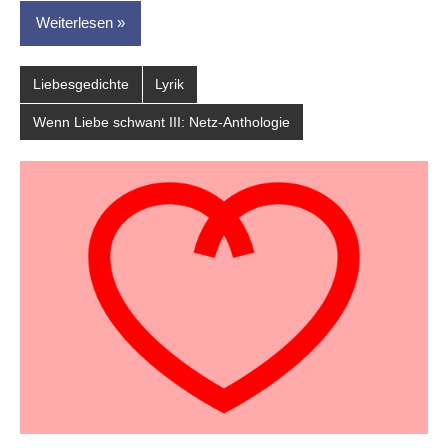
Weiterlesen
Liebesgedichte
Lyrik
Wenn Liebe schwant III: Netz-Anthologie