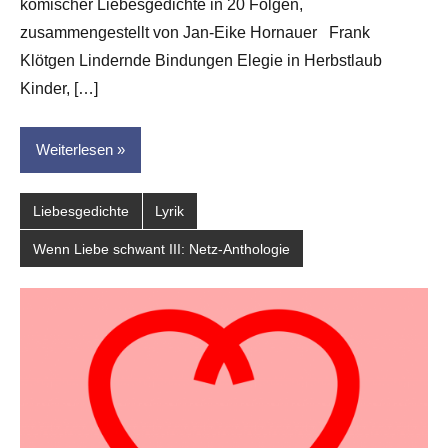
komischer Liebesgedichte in 20 Folgen,
für
dasgedichtblog
zusammengestellt von Jan-Eike Hornauer Frank
Klötgen Lindernde Bindungen Elegie in Herbstlaub
Kinder, […]
Weiterlesen
Liebesgedichte
Lyrik
Wenn Liebe schwant III: Netz-Anthologie