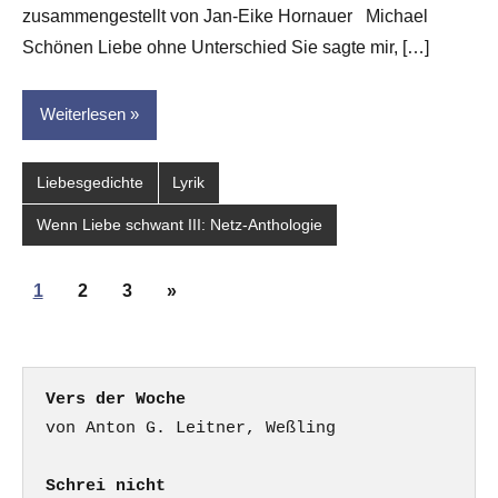
dasgedichtblog
zusammengestellt von Jan-Eike Hornauer Michael
Schönen Liebe ohne Unterschied Sie sagte mir, […]
Weiterlesen
Liebesgedichte
Lyrik
Wenn Liebe schwant III: Netz-Anthologie
Seitennummerierung
Nächste
1
2
3
»
der
Beiträge
Beiträge
Vers der Woche
Schrei nicht