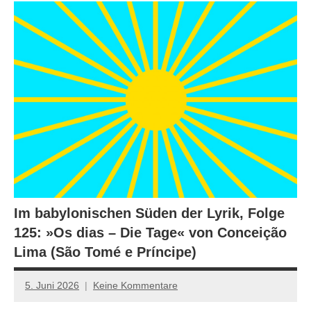
Im babylonischen Süden der Lyrik, Folge
125: »Os dias – Die Tage« von Conceição
Lima (São Tomé e Príncipe)
5. Juni 2026
Keine Kommentare
Jan-
Eike