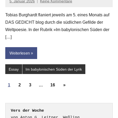
5. Januar 2026
Keine Kommentare
Jan-
Eike
Tobias Burghardt flaniert jeweils am 5. eines Monats auf
Hornauer
DAS GEDICHT blog durch die südlichen Gefilde der
für
dasgedichtblog
Weltpoesie. In der Rubrik »Im babylonischen Süden der
[…]
Weiterlesen
Essay
Im babylonischen Süden der Lyrik
Seitennummerierung
Nächste
1
2
3
…
16
»
der
Beiträge
Beiträge
Vers der Woche