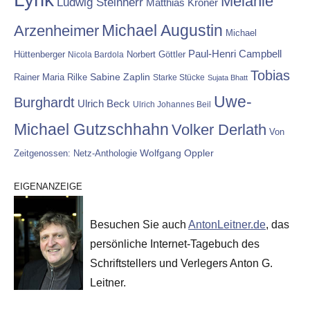
Melanie
Ludwig Steinherr
Matthias Kröner
Michael Augustin
Arzenheimer
Michael
Paul-Henri Campbell
Hüttenberger
Nicola Bardola
Norbert Göttler
Tobias
Rainer Maria Rilke
Sabine Zaplin
Starke Stücke
Sujata Bhatt
Uwe-
Burghardt
Ulrich Beck
Ulrich Johannes Beil
Michael Gutzschhahn
Volker Derlath
Von
Wolfgang Oppler
Zeitgenossen: Netz-Anthologie
EIGENANZEIGE
Besuchen Sie auch
AntonLeitner.de
, das
persönliche Internet-Tagebuch des
Schriftstellers und Verlegers Anton G.
Leitner.