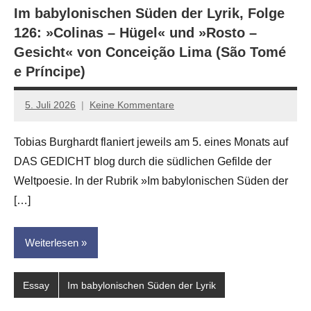
Im babylonischen Süden der Lyrik, Folge
126: »Colinas – Hügel« und »Rosto –
Gesicht« von Conceição Lima (São Tomé
e Príncipe)
5. Juli 2026
Keine Kommentare
Jan-
Eike
Tobias Burghardt flaniert jeweils am 5. eines Monats auf
Hornauer
DAS GEDICHT blog durch die südlichen Gefilde der
für
dasgedichtblog
Weltpoesie. In der Rubrik »Im babylonischen Süden der
[…]
Weiterlesen
Essay
Im babylonischen Süden der Lyrik