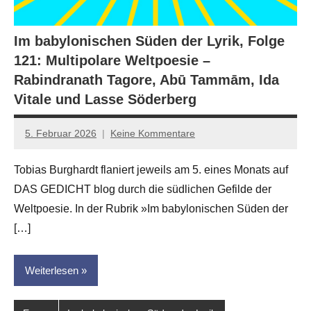
Im babylonischen Süden der Lyrik, Folge
121: Multipolare Weltpoesie –
Rabindranath Tagore, Abū Tammām, Ida
Vitale und Lasse Söderberg
5. Februar 2026
Keine Kommentare
Jan-
Eike
Tobias Burghardt flaniert jeweils am 5. eines Monats auf
Hornauer
DAS GEDICHT blog durch die südlichen Gefilde der
für
dasgedichtblog
Weltpoesie. In der Rubrik »Im babylonischen Süden der
[…]
Weiterlesen