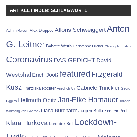
ARTIKEL FINDEN: SCHLAGWORTE
Anton
Alfons Schweiggert
Alex Dreppec
Achim Raven
G. Leitner
Babette Werth
Christophe Fricker
Christoph Leisten
Coronavirus
DAS GEDICHT
David
featured
Fitzgerald
Westphal
Erich Jooß
Kusz
Gabriele Trinckler
Franziska Röchter
Friedrich Ani
Georg
Jan-Eike Hornauer
Hellmuth Opitz
Eggers
Johann
Juana Burghardt
Jürgen Bulla
Karsten Paul
Wolfgang von Goethe
Lockdown-
Klara Hurkova
Leander Beil
Lyrik