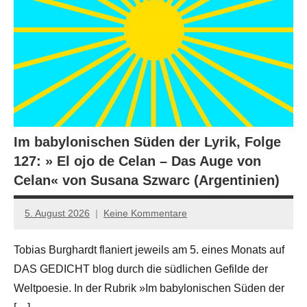
Im babylonischen Süden der Lyrik, Folge
127: » El ojo de Celan – Das Auge von
Celan« von Susana Szwarc (Argentinien)
5. August 2026
Keine Kommentare
Jan-
Eike
Tobias Burghardt flaniert jeweils am 5. eines Monats auf
Hornauer
DAS GEDICHT blog durch die südlichen Gefilde der
für
dasgedichtblog
Weltpoesie. In der Rubrik »Im babylonischen Süden der