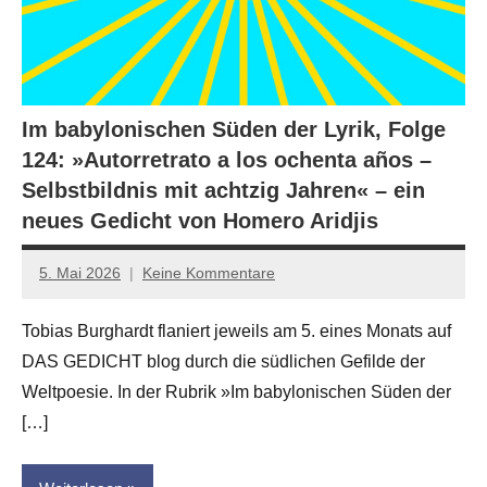
Im babylonischen Süden der Lyrik, Folge
124: »Autorretrato a los ochenta años –
Selbstbildnis mit achtzig Jahren« – ein
neues Gedicht von Homero Aridjis
5. Mai 2026
Keine Kommentare
Jan-
Eike
Tobias Burghardt flaniert jeweils am 5. eines Monats auf
Hornauer
DAS GEDICHT blog durch die südlichen Gefilde der
für
dasgedichtblog
Weltpoesie. In der Rubrik »Im babylonischen Süden der
[…]