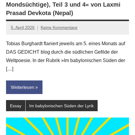
Mondsüchtige), Teil 3 und 4« von Laxmi
Prasad Devkota (Nepal)
5. April 2026
Keine Kommentare
Jan-
Eike
Tobias Burghardt flaniert jeweils am 5. eines Monats auf
Hornauer
DAS GEDICHT blog durch die südlichen Gefilde der
für
dasgedichtblog
Weltpoesie. In der Rubrik »Im babylonischen Süden der
[…]
Weiterlesen
Essay
Im babylonischen Süden der Lyrik