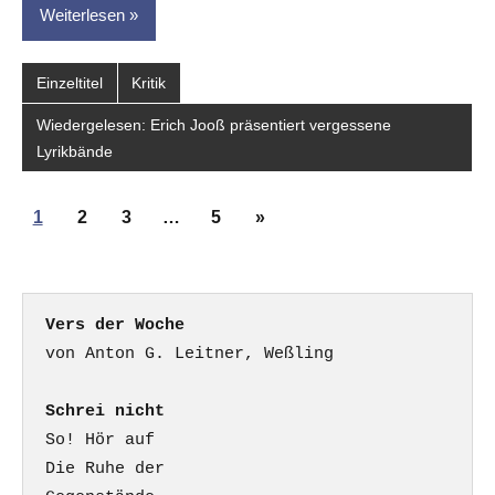
Weiterlesen
Einzeltitel
Kritik
Wiedergelesen: Erich Jooß präsentiert vergessene
Lyrikbände
Seitennummerierung
Nächste
1
2
3
…
5
»
der
Beiträge
Beiträge
Vers der Woche
Schrei nicht
So! Hör auf

Die Ruhe der
