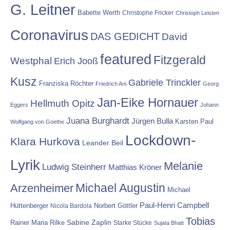
G. Leitner
Babette Werth
Christophe Fricker
Christoph Leisten
Coronavirus
DAS GEDICHT
David
featured
Fitzgerald
Westphal
Erich Jooß
Kusz
Gabriele Trinckler
Franziska Röchter
Friedrich Ani
Georg
Jan-Eike Hornauer
Hellmuth Opitz
Eggers
Johann
Juana Burghardt
Jürgen Bulla
Karsten Paul
Wolfgang von Goethe
Lockdown-
Klara Hurkova
Leander Beil
Lyrik
Melanie
Ludwig Steinherr
Matthias Kröner
Michael Augustin
Arzenheimer
Michael
Paul-Henri Campbell
Hüttenberger
Nicola Bardola
Norbert Göttler
Tobias
Rainer Maria Rilke
Sabine Zaplin
Starke Stücke
Sujata Bhatt