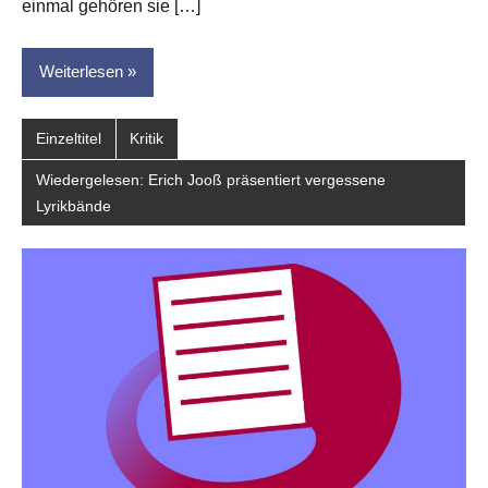
einmal gehören sie […]
Weiterlesen
Einzeltitel
Kritik
Wiedergelesen: Erich Jooß präsentiert vergessene
Lyrikbände