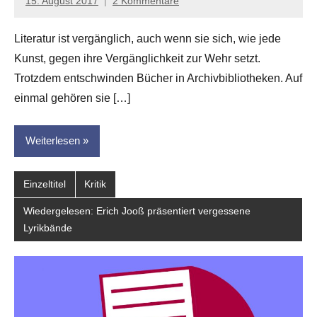
15. August 2017
2 Kommentare
Anton
G.
Literatur ist vergänglich, auch wenn sie sich, wie jede
Leitner
Kunst, gegen ihre Vergänglichkeit zur Wehr setzt.
Trotzdem entschwinden Bücher in Archivbibliotheken. Auf
einmal gehören sie […]
Weiterlesen
Einzeltitel
Kritik
Wiedergelesen: Erich Jooß präsentiert vergessene
Lyrikbände