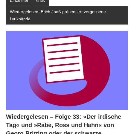
Einzeltitel
Kritik
Wiedergelesen: Erich Jooß präsentiert vergessene
Lyrikbände
Wiedergelesen – Folge 33: »Der irdische
Tag« und »Rabe, Ross und Hahn« von
Georg Britting oder der schwarze,