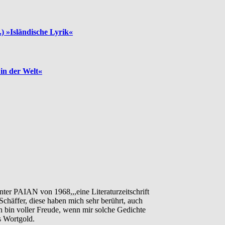
.) »Isländische Lyrik«
 in der Welt«
er PAIAN von 1968,,,eine Literaturzeitschrift
chäffer, diese haben mich sehr berührt, auch
h bin voller Freude, wenn mir solche Gedichte
s Wortgold.