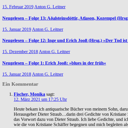
15. Februar 2019
Anton G. Leitner
Neugelesen – Folge 13: Aðalsteinsdóttir, Atlason, Kozempel (Hrsg
15. Januar 2019
Anton G. Leitner
Neugelesen – Folge 12: Inge und Erich Jooß (Hrsg.) »Der Tod ist
15. Dezember 2018
Anton G. Leitner
Neugelesen – Folge 1: Erich Jooß: »blues in der früh«
15. Januar 2018
Anton G. Leitner
Ein Kommentar
Fischer, Monika
sagt:
12. März 2021 um 17:25 Uhr
Heute bekam ich antiquarische Bücher von meinem Sohn, darunt
Herausgeber Dieter Straub…darin drei Gedichte von Kristiane S
das Vorwort dazu von Dieter Straub. Ich liebe Gedichte, und ic
wie die von Kristiane Schäffer begegnen und mich begleiten al