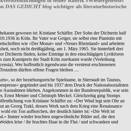
ikveröffentlichungen in seiner Rubrik »Wiedergelesen«
von
DAS GEDICHT blog
wichtiger als literaturhistorische
ekannt gewesen ist: Kristiane Schäffer. Der Sohn der Dichterin half
1936 in Köln. Ihr Vater war Geiger, sie selbst eine Pianistin mit
urzeitschriften wie »Der Monat« und »Neues Rheinland« und arbeitete
it, noch nicht dreißigjährig, am 1. März 1965. Sie hinterließ drei
r Dichterin finden, keine Einträge in den einschlägigen Lyrikforen
eis zum Kunstpreis der Stadt Köln zuerkannt wurde (Verleihung
censia). Wer hoffentlich irgendwann die verstreut erschienenen
. Trotzdem dürften offene Fragen bleiben …
ris«, so der beziehungsreiche Spielname, in Stierstadt im Taunus,
abenpresse« gegründet und bis 1937 dem Druck der Nationalsozialisten
isse Ausnahmen blieben. Angekommen in der Bundesrepublik, war sein
r, Ernst Meister und Christoph Meckel. Gleichzeitig ging Stomps
röffentlichung von Kristiane Schäffer zu: »Der Wind legt sein Ohr an
mut an Georg Trakl, dessen Werk nach dem Krieg eine Renaissance
wohl ein Ton aufhorchen, der deutlich härter ist: »Die Welt ist
nd.« Immer wieder leuchten ungewöhnliche Bilder auf, die den
Weiden leise / ihr feuchtes Haar in die Flut / und schwanken und