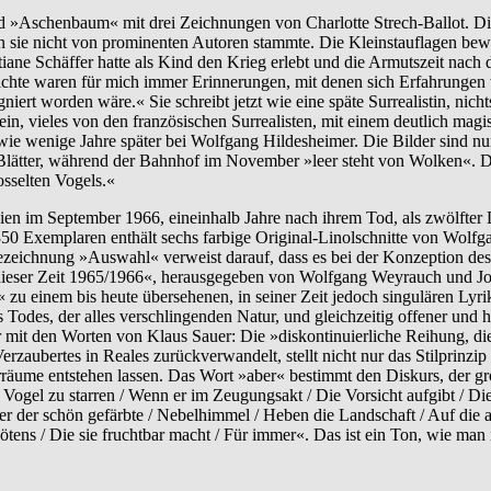
and »Aschenbaum« mit drei Zeichnungen von Charlotte Strech-Ballot. D
sie nicht von prominenten Autoren stammte. Die Kleinstauflagen bewi
tiane Schäffer hatte als Kind den Krieg erlebt und die Armutszeit nach
edichte waren für mich immer Erinnerungen, mit denen sich Erfahrunge
iert worden wäre.« Sie schreibt jetzt wie eine späte Surrealistin, nich
in, vieles von den französischen Surrealisten, mit einem deutlich mag
 wie wenige Jahre später bei Wolfgang Hildesheimer. Die Bilder sind 
Blätter, während der Bahnhof im November »leer steht von Wolken«. Das
osselten Vogels.«
hien im September 1966, eineinhalb Jahre nach ihrem Tod, als zwölfte
50 Exemplaren enthält sechs farbige Original-Linolschnitte von Wolfga
Bezeichnung »Auswahl« verweist darauf, dass es bei der Konzeption de
s dieser Zeit 1965/1966«, herausgegeben von Wolfgang Weyrauch und Jo
 zu einem bis heute übersehenen, in seiner Zeit jedoch singulären Lyr
 Todes, der alles verschlingenden Natur, und gleichzeitig offener und 
 mit den Worten von Klaus Sauer: Die »diskontinuierliche Reihung, die
Verzaubertes in Reales zurückverwandelt, stellt nicht nur das Stilprinzip
erräume entstehen lassen. Das Wort »aber« bestimmt den Diskurs, der g
ogel zu starren / Wenn er im Zeugungsakt / Die Vorsicht aufgibt / Die s
er der schön gefärbte / Nebelhimmel / Heben die Landschaft / Auf die
ötens / Die sie fruchtbar macht / Für immer«. Das ist ein Ton, wie man i