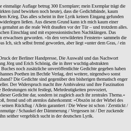
ie einmalige Auflage betrug 300 Exemplare; mein Exemplar trägt die
rkten (und bewirken noch heute), dass die Gedichtbände, kaum
 dem Krieg. Das alles scheint in ihre Lyrik keinen Eingang gefunden
n widerlegen ließen. Aus diesem Grund kann ich mich kaum einer
ts gemahnt an die reale Welt draußen vor der Tür – und trotzdem alles.
ischen Einschlag und mit expressionistischen Nachklängen. Das
nun erwachsen geworden. »In den verwilderten Fenstern« sammeln die
 Ich, sich selbst fremd geworden, aber liegt »unter dem Gras, / ein
r Druck der Berliner Handpresse, Die Auswahl und das Nachwort
ng Jörg und Erich Schönig, die in ihrer wuchtig-abstrakten
s Buches noch zusätzliche unveröffentlichte Gedichte gegeben haben
hannes Poethen im Bechtle Verlag, drei weitere, nirgendwo sonst
ikband? Die Gedichte sind gegenüber den bisherigen thematisch enger
heller. Der Widerspruch macht ihre Ambivalenz und ihre Faszination
 Bedeutungen nicht festlegt, Mehrdeutigkeiten provoziert,
 dieser Gedichte dar, sondern ist zugleich auch ihr zentrales Thema.«
roß, fremd und oft atemlos daherkommt: »Obszön ist der Wirbel des
einen Rückflug / Allein garantiert / Die Wiese ist schon / Zerstückt /
 anmutige / Schaukel der Dämmerung / Vergessen ist / Der zuckende
hn seither vergeblich sucht in der deutschen Lyrik.