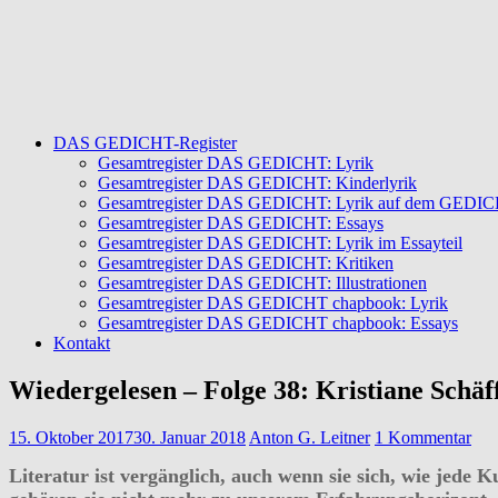
DAS GEDICHT-Register
Gesamtregister DAS GEDICHT: Lyrik
Gesamtregister DAS GEDICHT: Kinderlyrik
Gesamtregister DAS GEDICHT: Lyrik auf dem GEDICHT
Gesamtregister DAS GEDICHT: Essays
Gesamtregister DAS GEDICHT: Lyrik im Essayteil
Gesamtregister DAS GEDICHT: Kritiken
Gesamtregister DAS GEDICHT: Illustrationen
Gesamtregister DAS GEDICHT chapbook: Lyrik
Gesamtregister DAS GEDICHT chapbook: Essays
Kontakt
Wiedergelesen – Folge 38: Kristiane Schä
15. Oktober 2017
30. Januar 2018
Anton G. Leitner
1 Kommentar
Literatur ist vergänglich, auch wenn sie sich, wie jede