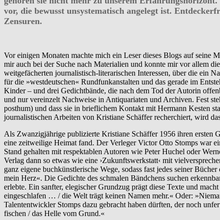
gehören sie nicht mehr zu unserem Erfahrungshorizont. 
vor, die bewusst unsystematisch angelegt ist. Entdecker
Zensuren.
Vor einigen Monaten machte mich ein Leser dieses Blogs auf seine Mut
mir auch bei der Suche nach Materialien und konnte mir vor allem die
weitgefächerten journalistisch-literarischen Interessen, über die ei
für die »westdeutschen« Rundfunkanstalten und das gerade im Entstehe
Kinder – und drei Gedichtbände, die nach dem Tod der Autorin offenb
und nur vereinzelt Nachweise in Antiquariaten und Archiven. Fest st
posthum) und dass sie in brieflichem Kontakt mit Hermann Kesten stan
journalistischen Arbeiten von Kristiane Schäffer recherchiert, wird 
Als Zwanzigjährige publizierte Kristiane Schäffer 1956 ihren ersten 
eine zeitweilige Heimat fand. Der Verleger Victor Otto Stomps war e
Stand gehalten mit respektablen Autoren wie Peter Huchel oder Wer
Verlag dann so etwas wie eine ›Zukunftswerkstatt‹ mit vielversprech
ganz eigene buchkünstlerische Wege, sodass fast jedes seiner Bücher e
mein Herz«. Die Gedichte des schmalen Bändchens suchen erkennbar 
erlebte. Ein sanfter, elegischer Grundzug prägt diese Texte und macht 
eingeschlafen … / die Welt trägt keinen Namen mehr.« Oder: »Nieman
Talententwickler Stomps dazu gebracht haben dürften, der noch unferti
fischen / das Helle vom Grund.«