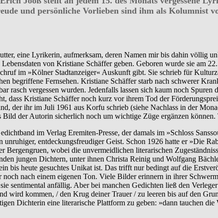
Erich Jooß stellt an jedem 15. des Monats vergessene Lyr
freude und persönliche Vorlieben sind ihm als Kolumnist 
ter, eine Lyrikerin, aufmerksam, deren Namen mir bis dahin völlig unb
 Lebensdaten von Kristiane Schäffer geben. Geboren wurde sie am 22.10.
n Nachruf im »Kölner Stadtanzeiger« Auskunft gibt. Sie schrieb für Kult
n begriffene Fernsehen. Kristiane Schäffer starb nach schwerer Krankhe
ar rasch vergessen wurden. Jedenfalls lassen sich kaum noch Spuren de
eht, dass Kristiane Schäffer noch kurz vor ihrem Tod der Förderungspr
d, der ihr im Juli 1961 aus Korfu schrieb (siehe Nachlass in der Mona
das Bild der Autorin sicherlich noch um wichtige Züge ergänzen können
Gedichtband im Verlag Eremiten-Presse, der damals im »Schloss Sanssou
in unruhiger, entdeckungsfreudiger Geist. Schon 1926 hatte er »Die R
ner Bergengruen, wobei die unvermeidlichen literarischen Zugeständn
enden jungen Dichtern, unter ihnen Christa Reinig und Wolfgang Bächle
in bis heute gesuchtes Unikat ist. Das trifft nur bedingt auf die Erstve
noch nach einem eigenen Ton. Viele Bilder erinnern in ihrer Schwer
sie sentimental anfällig. Aber bei manchen Gedichten ließ den Verleger 
d wird kommen, / den Krug deiner Trauer / zu leeren bis auf den Gru
gen Dichterin eine literarische Plattform zu geben: »dann tauchen die 