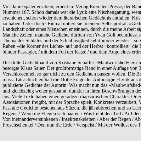
Vier Jahre später erschien, erneut im Verlag Eremiten-Presse, der B
Nummer 167. Schon damals war die Lyrik eine Nischengattung, wenn 
erschienen, schon wieder dem literarischen Gedächtnis entfallen. Kris
zu haben. Oder doch? Einmal notiert sie in einem Selbstporträt: »G
Landschaft oder eines Menschen entsinnen, durch die meine Arbeit sign
Manche Zeilen, manche Gedichte dürften von Yvan Goll beeinflusst se
Thema des Schlafes und der Schlaflosigkeit kehrt immer wieder – so
Raben »die Körner des Lichts« auf und der Herbst »kontrolliert« die 
blinder Passagier, / mit dem Fell der Katze / und dem Auge eines erdr
Der dritte Gedichtband von Kristiane Schäffer »Maulwurfslied« ersc
besorgte Klaus Sauer. Der großformatige Band in einer Auflage von 3
Verschlossenheit so gar nicht zu den Gedichten passen wollen. Die 
muss. Tatsächlich enthält die Dritte Folge der Anthologie »Lyrik au
publizierte Gedichte der Autorin. Was macht nun das »Maulwurfslied«
und gleichzeitig weiter gespannt, dunkler in ihren Beschwörungen des
aus. Viele Texte haben einen geradezu rhapsodischen Charakter. Oder
Assoziationen freigibt, mit der Sprache spielt, Konkretes verzaubert, 
Fast alle Gedichte bestehen aus Sätzen, die jäh abbrechen und so Le
Regens / Wenn die Fliegen sich paaren / Was treibt den Tod / Auf den V
Von ineinanderversunkenen / Insektenskeletten / Aber der Regen / Ab
Froschschenkel / Den nun die Erde / Verspeist / Mit der Wollust des T