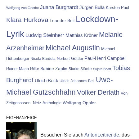
Juana Burghardt
Jürgen Bulla
Karsten Paul
Wolfgang von Goethe
Lockdown-
Klara Hurkova
Leander Beil
Lyrik
Melanie
Ludwig Steinherr
Matthias Kröner
Michael Augustin
Arzenheimer
Michael
Paul-Henri Campbell
Hüttenberger
Nicola Bardola
Norbert Göttler
Tobias
Rainer Maria Rilke
Sabine Zaplin
Starke Stücke
Sujata Bhatt
Uwe-
Burghardt
Ulrich Beck
Ulrich Johannes Beil
Michael Gutzschhahn
Volker Derlath
Von
Wolfgang Oppler
Zeitgenossen: Netz-Anthologie
EIGENANZEIGE
Besuchen Sie auch
AntonLeitner.de
, das