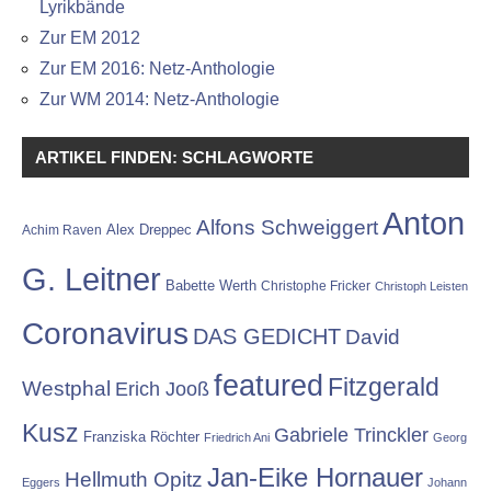
Lyrikbände
Zur EM 2012
Zur EM 2016: Netz-Anthologie
Zur WM 2014: Netz-Anthologie
ARTIKEL FINDEN: SCHLAGWORTE
Anton
Alfons Schweiggert
Alex Dreppec
Achim Raven
G. Leitner
Babette Werth
Christophe Fricker
Christoph Leisten
Coronavirus
DAS GEDICHT
David
featured
Fitzgerald
Westphal
Erich Jooß
Kusz
Gabriele Trinckler
Franziska Röchter
Friedrich Ani
Georg
Jan-Eike Hornauer
Hellmuth Opitz
Eggers
Johann