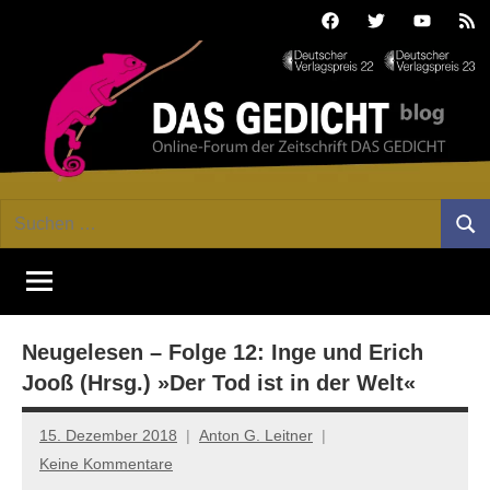
Zum
Facebook
Twitter
Youtube
Fee
Inhalt
springen
DAS
Online-
Suchen
Forum
Such
GEDICHT
nach:
von
DAS
blog
GEDICHT.
Zeitschrift
Neugelesen – Folge 12: Inge und Erich
für
Lyrik,
Jooß (Hrsg.) »Der Tod ist in der Welt«
Essay
und
15. Dezember 2018
Anton G. Leitner
Kritik
Keine Kommentare