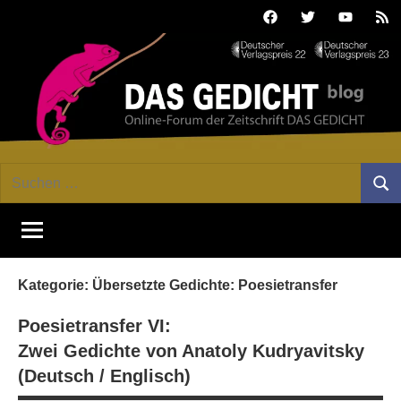
Zum
Facebook
Twitter
Youtube
Fee
Inhalt
springen
DAS
Online-
Suchen
Forum
Such
GEDICHT
nach:
von
DAS
blog
GEDICHT.
Zeitschrift
Kategorie:
Übersetzte Gedichte: Poesietransfer
für
Lyrik,
Poesietransfer VI:
Essay
Zwei Gedichte von Anatoly Kudryavitsky
und
(Deutsch / Englisch)
Kritik