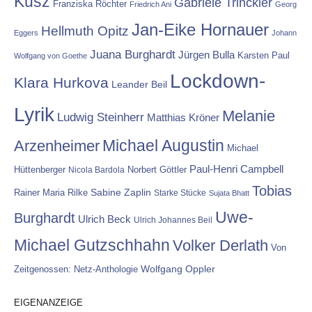
Kusz
Gabriele Trinckler
Franziska Röchter
Friedrich Ani
Georg
Jan-Eike Hornauer
Hellmuth Opitz
Eggers
Johann
Juana Burghardt
Jürgen Bulla
Karsten Paul
Wolfgang von Goethe
Lockdown-
Klara Hurkova
Leander Beil
Lyrik
Melanie
Ludwig Steinherr
Matthias Kröner
Michael Augustin
Arzenheimer
Michael
Paul-Henri Campbell
Hüttenberger
Nicola Bardola
Norbert Göttler
Tobias
Rainer Maria Rilke
Sabine Zaplin
Starke Stücke
Sujata Bhatt
Uwe-
Burghardt
Ulrich Beck
Ulrich Johannes Beil
Michael Gutzschhahn
Volker Derlath
Von
Wolfgang Oppler
Zeitgenossen: Netz-Anthologie
EIGENANZEIGE