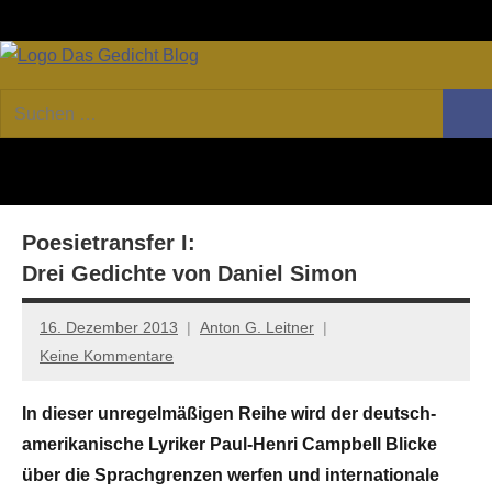
Zum
Facebook
Twitter
Youtube
Fee
Inhalt
springen
DAS
Online-
Suchen
Forum
Such
GEDICHT
nach:
von
DAS
blog
GEDICHT.
Zeitschrift
Poesietransfer I:
für
Lyrik,
Drei Gedichte von Daniel Simon
Essay
und
16. Dezember 2013
Anton G. Leitner
Kritik
Keine Kommentare
In dieser unregelmäßigen Reihe wird der deutsch-
amerikanische Lyriker Paul-Henri Campbell Blicke
über die Sprachgrenzen werfen und internationale