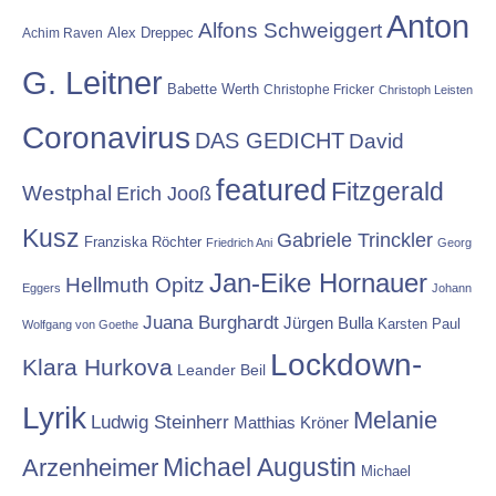
Anton
Alfons Schweiggert
Alex Dreppec
Achim Raven
G. Leitner
Babette Werth
Christophe Fricker
Christoph Leisten
Coronavirus
DAS GEDICHT
David
featured
Fitzgerald
Westphal
Erich Jooß
Kusz
Gabriele Trinckler
Franziska Röchter
Friedrich Ani
Georg
Jan-Eike Hornauer
Hellmuth Opitz
Eggers
Johann
Juana Burghardt
Jürgen Bulla
Karsten Paul
Wolfgang von Goethe
Lockdown-
Klara Hurkova
Leander Beil
Lyrik
Melanie
Ludwig Steinherr
Matthias Kröner
Michael Augustin
Arzenheimer
Michael