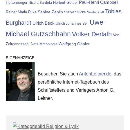
Paul-Henri Campbell
Hüttenberger
Nicola Bardola
Norbert Göttler
Tobias
Rainer Maria Rilke
Sabine Zaplin
Starke Stücke
Sujata Bhatt
Uwe-
Burghardt
Ulrich Beck
Ulrich Johannes Beil
Michael Gutzschhahn
Volker Derlath
Von
Wolfgang Oppler
Zeitgenossen: Netz-Anthologie
EIGENANZEIGE
Besuchen Sie auch
AntonLeitner.de
, das
persönliche Internet-Tagebuch des
Schriftstellers und Verlegers Anton G.
Leitner.