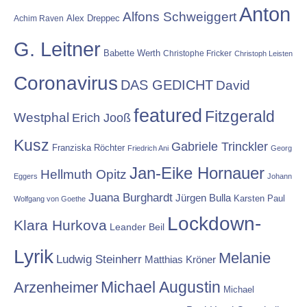
Anton
Alfons Schweiggert
Alex Dreppec
Achim Raven
G. Leitner
Babette Werth
Christophe Fricker
Christoph Leisten
Coronavirus
DAS GEDICHT
David
featured
Fitzgerald
Westphal
Erich Jooß
Kusz
Gabriele Trinckler
Franziska Röchter
Friedrich Ani
Georg
Jan-Eike Hornauer
Hellmuth Opitz
Eggers
Johann
Juana Burghardt
Jürgen Bulla
Karsten Paul
Wolfgang von Goethe
Lockdown-
Klara Hurkova
Leander Beil
Lyrik
Melanie
Ludwig Steinherr
Matthias Kröner
Michael Augustin
Arzenheimer
Michael