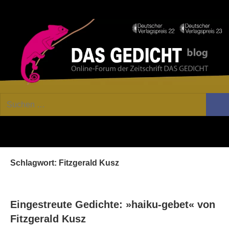
Zum
Facebook
Twitter
Youtube
Fee
Inhalt
springen
DAS
Online-
Suchen
Forum
Such
GEDICHT
nach:
von
DAS
blog
GEDICHT.
Zeitschrift
Schlagwort:
Fitzgerald Kusz
für
Lyrik,
Essay
und
Eingestreute Gedichte: »haiku-gebet« von
Kritik
Fitzgerald Kusz