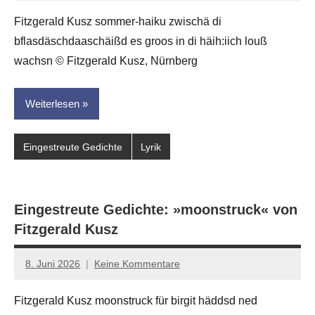
Eike
Fitzgerald Kusz sommer-haiku zwischä di
Hornauer
bflasdäschdaaschäißd es groos in di häih:iich louß
für
dasgedichtblog
wachsn © Fitzgerald Kusz, Nürnberg
Weiterlesen
Eingestreute Gedichte
Lyrik
Eingestreute Gedichte: »moonstruck« von
Fitzgerald Kusz
8. Juni 2026
Keine Kommentare
Jan-
Eike
Fitzgerald Kusz moonstruck für birgit häddsd ned
Hornauer