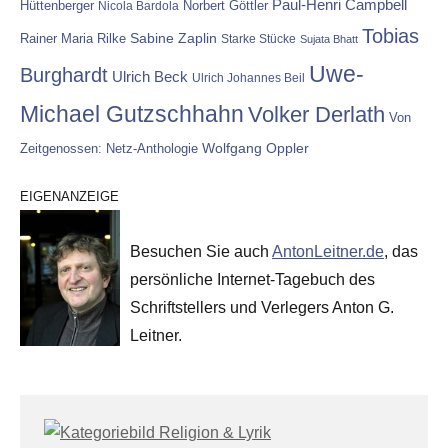
Paul-Henri Campbell
Hüttenberger
Nicola Bardola
Norbert Göttler
Tobias
Rainer Maria Rilke
Sabine Zaplin
Starke Stücke
Sujata Bhatt
Uwe-
Burghardt
Ulrich Beck
Ulrich Johannes Beil
Michael Gutzschhahn
Volker Derlath
Von
Wolfgang Oppler
Zeitgenossen: Netz-Anthologie
EIGENANZEIGE
Besuchen Sie auch
AntonLeitner.de
, das
persönliche Internet-Tagebuch des
Schriftstellers und Verlegers Anton G.
Leitner.