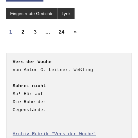
Eingestreute Gedichte
Lyrik
Seitennummerierung
Nächste
1
2
3
…
24
»
der
Beiträge
Beiträge
Vers der Woche
Schrei nicht
So! Hör auf

Die Ruhe der

Gegenstände.

Archiv Rubrik "Vers der Woche"