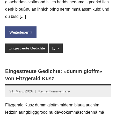
gsachddass vollmond isiich hädds nedämall gmerkd iich
für
dasgedichtblog
denk bloußnu an ihnich bring nernnimmä assm kubf: und
du bisd […]
Weiterlesen
Eingestreute Gedichte
Lyrik
Eingestreute Gedichte: »dumm gloffm«
von Fitzgerald Kusz
21. März 2026
Keine Kommentare
Jan-
Eike
Fitzgerald Kusz dumm gloffm miderm blauä auchim
Hornauer
ledzdn aungbligggrood nu dävookummäschdennä mä
für