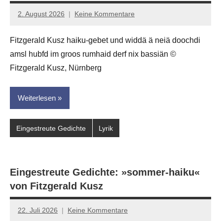
2. August 2026
Keine Kommentare
Jan-
Eike
Fitzgerald Kusz haiku-gebet und widdä ä neiä doochdi
Hornauer
amsl hubfd im groos rumhaid derf nix bassiän ©
für
dasgedichtblog
Fitzgerald Kusz, Nürnberg
Weiterlesen
Eingestreute Gedichte
Lyrik
Eingestreute Gedichte: »sommer-haiku«
von Fitzgerald Kusz
22. Juli 2026
Keine Kommentare
Jan-