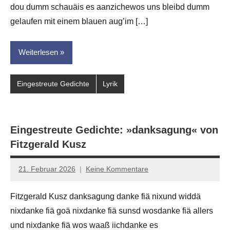
dasgedichtblog
dou dumm schauäis es aanzichewos uns bleibd dumm
gelaufen mit einem blauen aug’im […]
Weiterlesen
Eingestreute Gedichte
Lyrik
Eingestreute Gedichte: »danksagung« von
Fitzgerald Kusz
21. Februar 2026
Keine Kommentare
Jan-
Eike
Fitzgerald Kusz danksagung danke fiä nixund widdä
Hornauer
nixdanke fiä goä nixdanke fiä sunsd wosdanke fiä allers
für
dasgedichtblog
und nixdanke fiä wos waaß iichdanke es