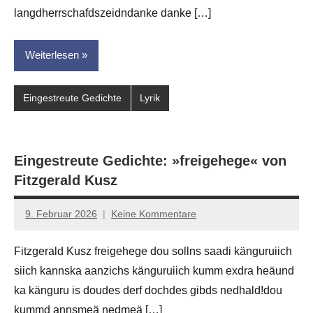
langdherrschafdszeidndanke danke […]
Weiterlesen
Eingestreute Gedichte
Lyrik
Eingestreute Gedichte: »freigehege« von
Fitzgerald Kusz
9. Februar 2026
Keine Kommentare
Jan-
Eike
Fitzgerald Kusz freigehege dou sollns saadi känguruiich
Hornauer
siich kannska aanzichs känguruiich kumm exdra heäund
für
dasgedichtblog
ka känguru is doudes derf dochdes gibds nedhald!dou
kummd annsmeä nedmeä […]