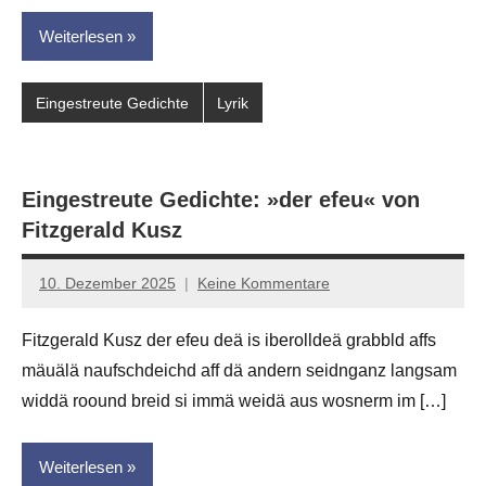
Weiterlesen
Eingestreute Gedichte
Lyrik
Eingestreute Gedichte: »der efeu« von
Fitzgerald Kusz
10. Dezember 2025
Keine Kommentare
Jan-
Eike
Fitzgerald Kusz der efeu deä is iberolldeä grabbld affs
Hornauer
mäuälä naufschdeichd aff dä andern seidnganz langsam
für
dasgedichtblog
widdä roound breid si immä weidä aus wosnerm im […]
Weiterlesen