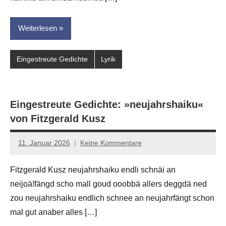
Weiterlesen
Eingestreute Gedichte
Lyrik
Eingestreute Gedichte: »neujahrshaiku«
von Fitzgerald Kusz
11. Januar 2026
Keine Kommentare
Jan-
Eike
Fitzgerald Kusz neujahrshaiku endli schnäi an
Hornauer
neijoä!fängd scho mall goud ooobbä allers deggdä ned
für
dasgedichtblog
zou neujahrshaiku endlich schnee an neujahrfängt schon
mal gut anaber alles […]