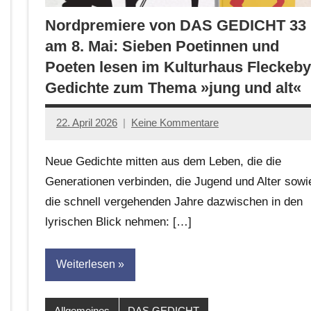
Nordpremiere von DAS GEDICHT 33
am 8. Mai: Sieben Poetinnen und
Poeten lesen im Kulturhaus Fleckeby
Gedichte zum Thema »jung und alt«
22. April 2026
Keine Kommentare
Jan-
Eike
Neue Gedichte mitten aus dem Leben, die die
Hornauer
Generationen verbinden, die Jugend und Alter sowi
für
die schnell vergehenden Jahre dazwischen in den
dasgedichtblog
lyrischen Blick nehmen: […]
Weiterlesen
Allgemeines
DAS GEDICHT