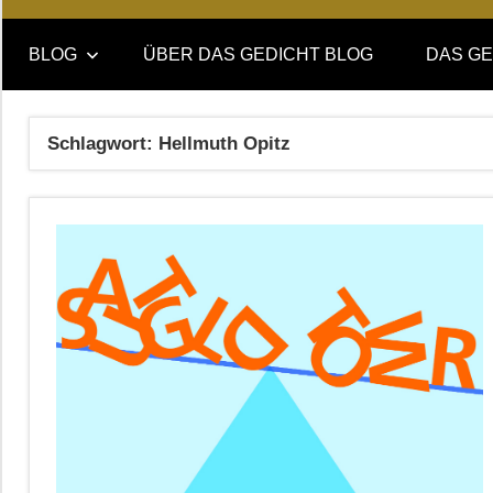
Online-
DAS
Forum
BLOG
ÜBER DAS GEDICHT BLOG
DAS GE
von
GEDICHT
DAS
GEDICHT.
blog
Schlagwort:
Hellmuth Opitz
Zeitschrift
für
Lyrik,
Essay
und
Kritik