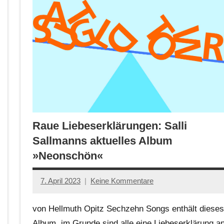
Raue Liebeserklärungen: Salli
Sallmanns aktuelles Album
»Neonschön«
7. April 2023
Keine Kommentare
Jan-
Eike
von Hellmuth Opitz Sechzehn Songs enthält dieses
Hornauer
Album, im Grunde sind alle eine Liebeserklärung a