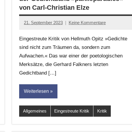
von Carl-Christian Elze
21. September 2023
Keine Kommentare
Jan-
Eike
Eingestreute Kritik von Hellmuth Opitz »Gedichte
Hornauer
sind nicht zum Träumen da, sondern zum
für
Aufwachen.« Das war einer der poetologischen
dasgedichtblog
Merksätze, die Gerhard Falkners letzten
Gedichtband […]
Weiterlesen
Allgemeines
Eingestreute Kritik
Kritik