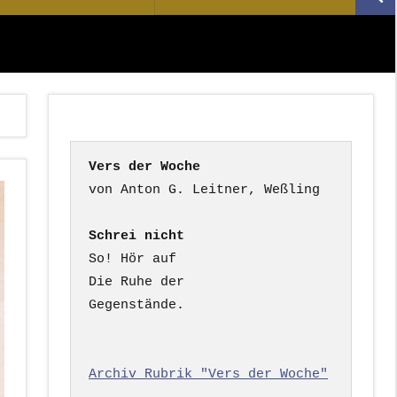
Suc
nach:
Vers der Woche
Schrei nicht
So! Hör auf

Die Ruhe der

Gegenstände.

Archiv Rubrik "Vers der Woche"