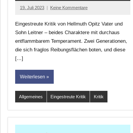
19. Juli 2023
Keine Kommentare
Jan-
Eike
Eingestreute Kritik von Hellmuth Opitz Vater und
Hornauer
Sohn Leitner – beides Charaktere mit durchaus
für
entflammbarem Temperament. Zwei Generationen,
dasgedichtblog
die sich fraglos Reibungsflächen boten, und diese
[…]
Weiterlesen
Allgemeines
Eingestreute Kritik
Kritik