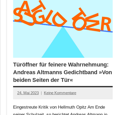
Türöffner für feinere Wahrnehmung:
Andreas Altmanns Gedichtband »Von
beiden Seiten der Tür«
24. Mai 2023
Keine Kommentare
Jan-
Eike
Eingestreute Kritik von Hellmuth Opitz Am Ende
Hornauer
seiner Schulzeit, so berichtet Andreas Altmann in