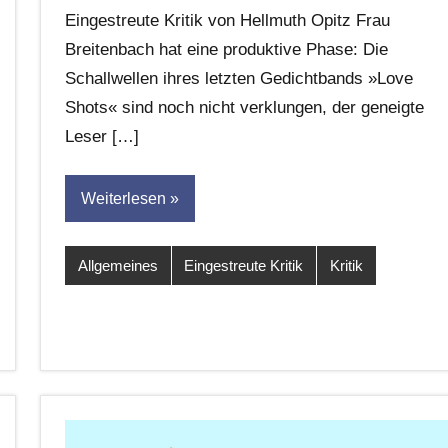
Eike
Eingestreute Kritik von Hellmuth Opitz Frau
Hornauer
Breitenbach hat eine produktive Phase: Die
für
Schallwellen ihres letzten Gedichtbands »Love
dasgedichtblog
Shots« sind noch nicht verklungen, der geneigte
Leser […]
Weiterlesen
Allgemeines
Eingestreute Kritik
Kritik