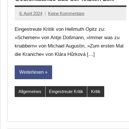
8. April 2024
Keine Kommentare
Jan-
Eike
Eingestreute Kritik von Hellmuth Opitz zu:
Hornauer
»Schemen« von Antje Doßmann, »Immer was zu
für
knabbern« von Michael Augustin, »Zum ersten Mal
dasgedichtblog
die Kraniche« von Klára Hůrková […]
Weiterlesen
Allgemeines
Eingestreute Kritik
Kritik