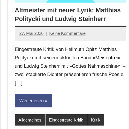
Altmeister mit neuer Lyrik: Matthias
Politycki und Ludwig Steinherr
27. Mai 2026
Keine Kommentare
Jan-
Eike
Eingestreute Kritik von Hellmuth Opitz Matthias
Hornauer
Politycki mit seinem aktuellen Band »Meisenfrei«
für
und Ludwig Steinherr mit »Gottes Nähmaschine« –
dasgedichtblog
zwei etablierte Dichter präsentieren frische Poesie,
[…]
Weiterlesen
Allgemeines
Eingestreute Kritik
Kritik