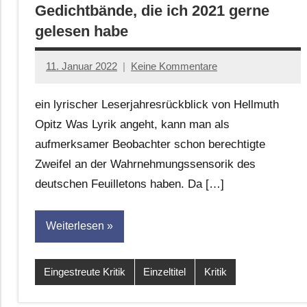
Gedichtbände, die ich 2021 gerne
gelesen habe
11. Januar 2022
Keine Kommentare
Jan-
Eike
ein lyrischer Leserjahresrückblick von Hellmuth
Hornauer
Opitz Was Lyrik angeht, kann man als
für
aufmerksamer Beobachter schon berechtigte
dasgedichtblog
Zweifel an der Wahrnehmungssensorik des
deutschen Feuilletons haben. Da […]
Weiterlesen
Eingestreute Kritik
Einzeltitel
Kritik