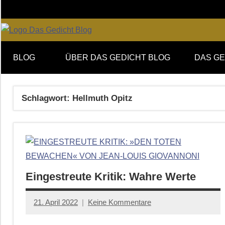
Zum
Inhalt
springen
Online-
DAS
Forum
BLOG
ÜBER DAS GEDICHT BLOG
DAS GE
von
GEDICHT
DAS
GEDICHT.
blog
Schlagwort:
Hellmuth Opitz
Zeitschrift
für
Lyrik,
Essay
und
Kritik
Eingestreute Kritik: Wahre Werte
21. April 2022
Keine Kommentare
Anton
G.