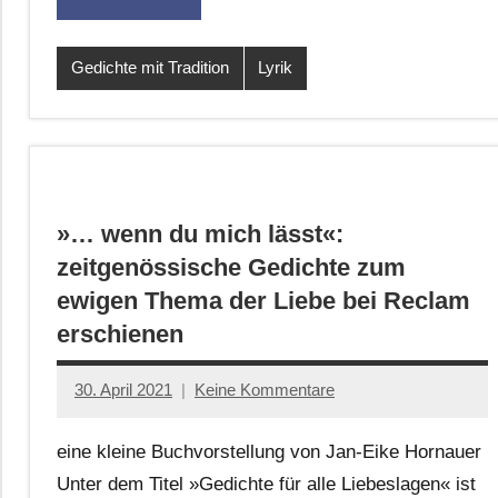
Gedichte mit Tradition
Lyrik
»… wenn du mich lässt«:
zeitgenössische Gedichte zum
ewigen Thema der Liebe bei Reclam
erschienen
30. April 2021
Keine Kommentare
Jan-
Eike
eine kleine Buchvorstellung von Jan-Eike Hornauer
Hornauer
Unter dem Titel »Gedichte für alle Liebeslagen« ist
für