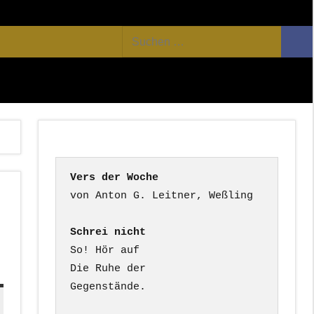
Facebook
Twitter
Youtube
Feed
Suchen
Suc
nach:
Vers der Woche
Schrei nicht
So! Hör auf

Die Ruhe der

Gegenstände.
