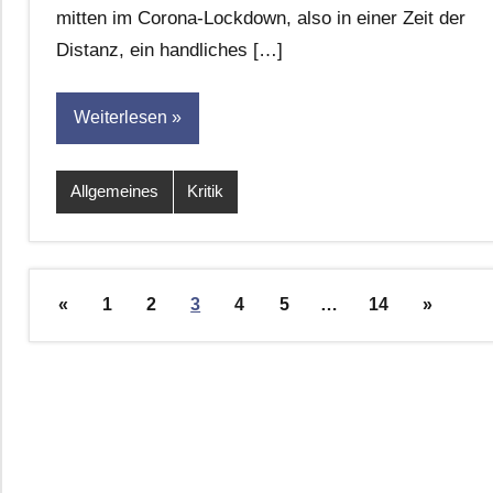
mitten im Corona-Lockdown, also in einer Zeit der
dasgedichtblog
Distanz, ein handliches […]
Weiterlesen
Allgemeines
Kritik
Seitennummerierung
Vorherige
Nächste
«
1
2
3
4
5
…
14
»
der
Beiträge
Beiträge
Beiträge