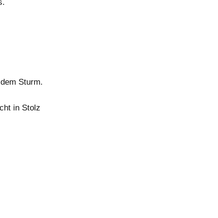
s.
h dem Sturm.
ht in Stolz