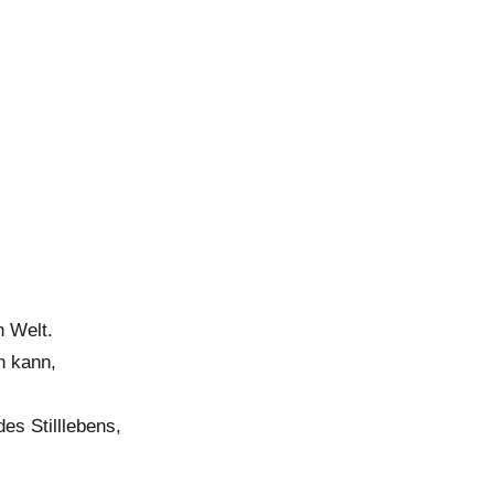
n Welt.
n kann,
es Stilllebens,