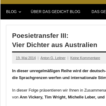
Online-
DAS
Forum
BLOG
ÜBER DAS GEDICHT BLOG
DAS GE
von
GEDICHT
DAS
GEDICHT.
blog
Zeitschrift
Poesietransfer III:
für
Vier Dichter aus Australien
Lyrik,
Essay
und
19. Mai 2014
Anton G. Leitner
Keine Kommentare
Kritik
In dieser unregelmäßigen Reihe wird der deutsch
die Sprachgrenzen werfen und internationale Sti
In dieser Folge präsentieren wir Ihnen in Zusammen
von
Ann Vickery, Tim Wright, Michelle Leber, und