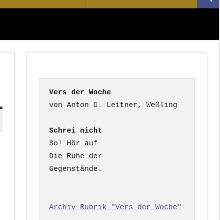
Suc
nach:
Vers der Woche
Schrei nicht
So! Hör auf

Die Ruhe der

Gegenstände.

Archiv Rubrik "Vers der Woche"