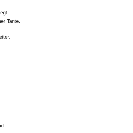
legt
er Tante.
iter.
nd