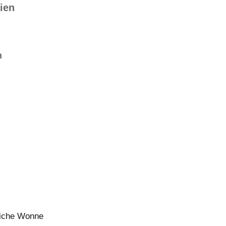
ien
n
liche Wonne