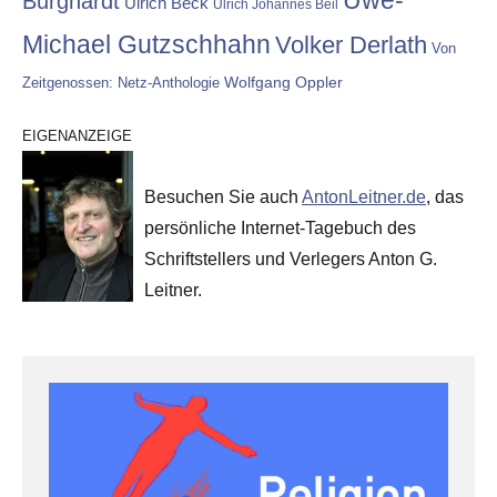
Burghardt
Ulrich Beck
Ulrich Johannes Beil
Michael Gutzschhahn
Volker Derlath
Von
Wolfgang Oppler
Zeitgenossen: Netz-Anthologie
EIGENANZEIGE
Besuchen Sie auch
AntonLeitner.de
, das
persönliche Internet-Tagebuch des
Schriftstellers und Verlegers Anton G.
Leitner.