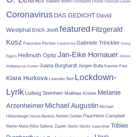
Babette Werth
Christophe Fricker
Christoph Leisten
Coronavirus
DAS GEDICHT
David
featured
Fitzgerald
Westphal
Erich Jooß
Kusz
Gabriele Trinckler
Franziska Röchter
Friedrich Ani
Georg
Jan-Eike Hornauer
Hellmuth Opitz
Eggers
Johann
Juana Burghardt
Jürgen Bulla
Karsten Paul
Wolfgang von Goethe
Lockdown-
Klara Hurkova
Leander Beil
Lyrik
Melanie
Ludwig Steinherr
Matthias Kröner
Michael Augustin
Arzenheimer
Michael
Paul-Henri Campbell
Hüttenberger
Nicola Bardola
Norbert Göttler
Tobias
Rainer Maria Rilke
Sabine Zaplin
Starke Stücke
Sujata Bhatt
Uwe-