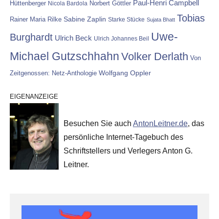
Paul-Henri Campbell
Hüttenberger
Nicola Bardola
Norbert Göttler
Tobias
Rainer Maria Rilke
Sabine Zaplin
Starke Stücke
Sujata Bhatt
Uwe-
Burghardt
Ulrich Beck
Ulrich Johannes Beil
Michael Gutzschhahn
Volker Derlath
Von
Wolfgang Oppler
Zeitgenossen: Netz-Anthologie
EIGENANZEIGE
Besuchen Sie auch
AntonLeitner.de
, das
persönliche Internet-Tagebuch des
Schriftstellers und Verlegers Anton G.
Leitner.