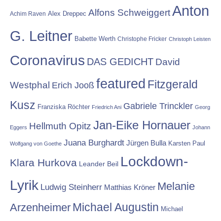
Anton
Alfons Schweiggert
Alex Dreppec
Achim Raven
G. Leitner
Babette Werth
Christophe Fricker
Christoph Leisten
Coronavirus
DAS GEDICHT
David
featured
Fitzgerald
Westphal
Erich Jooß
Kusz
Gabriele Trinckler
Franziska Röchter
Friedrich Ani
Georg
Jan-Eike Hornauer
Hellmuth Opitz
Eggers
Johann
Juana Burghardt
Jürgen Bulla
Karsten Paul
Wolfgang von Goethe
Lockdown-
Klara Hurkova
Leander Beil
Lyrik
Melanie
Ludwig Steinherr
Matthias Kröner
Michael Augustin
Arzenheimer
Michael