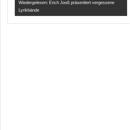
Wiedergelesen: Erich Jooß präsentiert vergessene
Lyrikbände