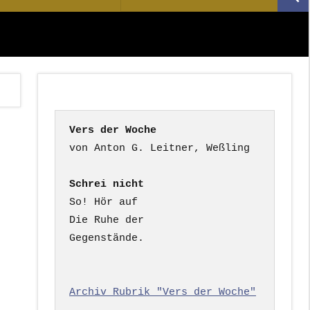
Suc
nach:
Vers der Woche
Schrei nicht
So! Hör auf

Die Ruhe der

Gegenstände.

Archiv Rubrik "Vers der Woche"