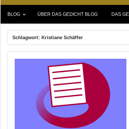
Online-
DAS
Forum
BLOG
ÜBER DAS GEDICHT BLOG
DAS GE
von
GEDICHT
DAS
GEDICHT.
blog
Schlagwort:
Kristiane Schäffer
Zeitschrift
für
Lyrik,
Essay
und
Kritik