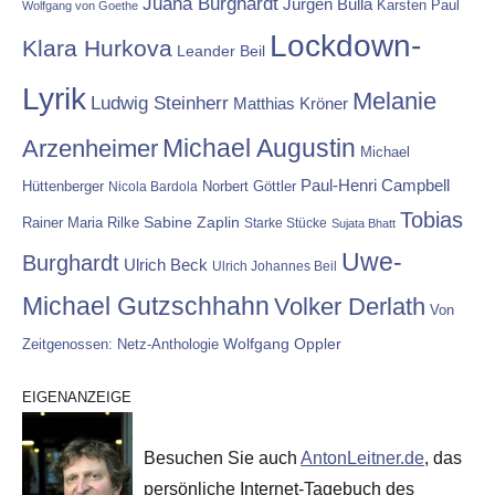
Juana Burghardt
Jürgen Bulla
Karsten Paul
Wolfgang von Goethe
Lockdown-
Klara Hurkova
Leander Beil
Lyrik
Melanie
Ludwig Steinherr
Matthias Kröner
Michael Augustin
Arzenheimer
Michael
Paul-Henri Campbell
Hüttenberger
Nicola Bardola
Norbert Göttler
Tobias
Rainer Maria Rilke
Sabine Zaplin
Starke Stücke
Sujata Bhatt
Uwe-
Burghardt
Ulrich Beck
Ulrich Johannes Beil
Michael Gutzschhahn
Volker Derlath
Von
Wolfgang Oppler
Zeitgenossen: Netz-Anthologie
EIGENANZEIGE
Besuchen Sie auch
AntonLeitner.de
, das
persönliche Internet-Tagebuch des