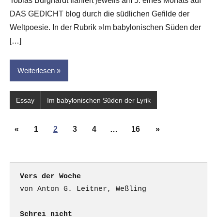
Tobias Burghardt flaniert jeweils am 5. eines Monats auf
Hornauer
DAS GEDICHT blog durch die südlichen Gefilde der
für
dasgedichtblog
Weltpoesie. In der Rubrik »Im babylonischen Süden der
[…]
Weiterlesen
Essay
Im babylonischen Süden der Lyrik
Seitennummerierung
Vorherige
Nächste
«
1
2
3
4
…
16
»
der
Beiträge
Beiträge
Beiträge
Vers der Woche
Schrei nicht