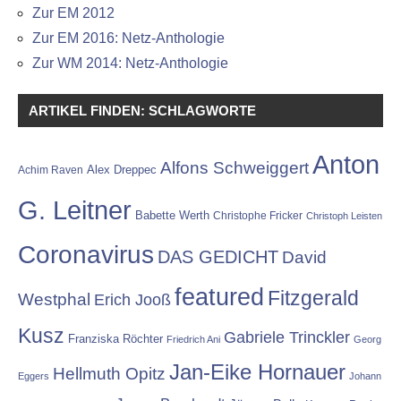
Zur EM 2012
Zur EM 2016: Netz-Anthologie
Zur WM 2014: Netz-Anthologie
ARTIKEL FINDEN: SCHLAGWORTE
Anton
Alfons Schweiggert
Alex Dreppec
Achim Raven
G. Leitner
Babette Werth
Christophe Fricker
Christoph Leisten
Coronavirus
DAS GEDICHT
David
featured
Fitzgerald
Westphal
Erich Jooß
Kusz
Gabriele Trinckler
Franziska Röchter
Friedrich Ani
Georg
Jan-Eike Hornauer
Hellmuth Opitz
Eggers
Johann