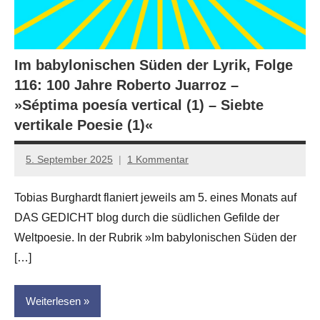
Im babylonischen Süden der Lyrik, Folge
116: 100 Jahre Roberto Juarroz –
»Séptima poesía vertical (1) – Siebte
vertikale Poesie (1)«
5. September 2025
1 Kommentar
Jan-
Eike
Tobias Burghardt flaniert jeweils am 5. eines Monats auf
Hornauer
DAS GEDICHT blog durch die südlichen Gefilde der
für
dasgedichtblog
Weltpoesie. In der Rubrik »Im babylonischen Süden der
[…]
Weiterlesen