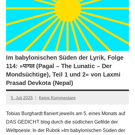
Im babylonischen Süden der Lyrik, Folge
114: »पागल (Pagal – The Lunatic – Der
Mondsüchtige), Teil 1 und 2« von Laxmi
Prasad Devkota (Nepal)
5. Juli 2025
Keine Kommentare
Jan-
Eike
Tobias Burghardt flaniert jeweils am 5. eines Monats auf
Hornauer
DAS GEDICHT blog durch die südlichen Gefilde der
für
dasgedichtblog
Weltpoesie. In der Rubrik »Im babylonischen Süden der