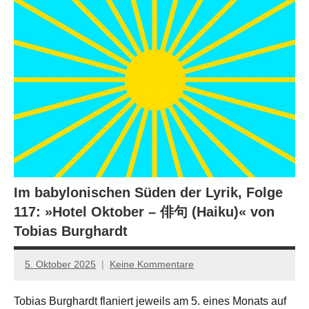
Im babylonischen Süden der Lyrik, Folge
117: »Hotel Oktober – 俳句 (Haiku)« von
Tobias Burghardt
5. Oktober 2025
Keine Kommentare
Jan-
Eike
Tobias Burghardt flaniert jeweils am 5. eines Monats auf
Hornauer