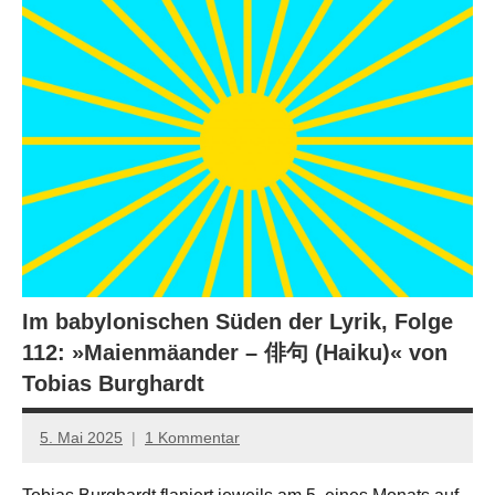
Im babylonischen Süden der Lyrik, Folge
112: »Maienmäander – 俳句 (Haiku)« von
Tobias Burghardt
5. Mai 2025
1 Kommentar
Jan-
Eike