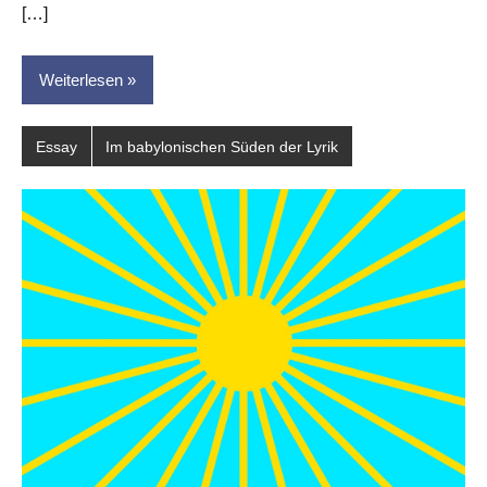
[…]
Weiterlesen
Essay
Im babylonischen Süden der Lyrik