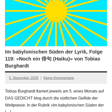
Im babylonischen Süden der Lyrik, Folge
119: »Noch ein 俳句 (Haiku)« von Tobias
Burghardt
5. Dezember 2025
Keine Kommentare
Jan-
Eike
Tobias Burghardt flaniert jeweils am 5. eines Monats auf
Hornauer
DAS GEDICHT blog durch die südlichen Gefilde der
für
dasgedichtblog
Weltpoesie. In der Rubrik »Im babylonischen Süden der