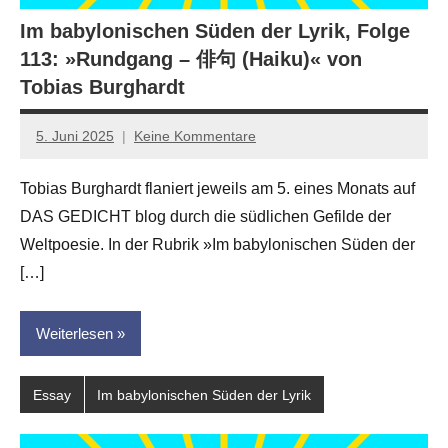
Im babylonischen Süden der Lyrik, Folge
113: »Rundgang – 俳句 (Haiku)« von
Tobias Burghardt
5. Juni 2025
Keine Kommentare
Jan-
Eike
Tobias Burghardt flaniert jeweils am 5. eines Monats auf
Hornauer
DAS GEDICHT blog durch die südlichen Gefilde der
für
dasgedichtblog
Weltpoesie. In der Rubrik »Im babylonischen Süden der
[…]
Weiterlesen
Essay
Im babylonischen Süden der Lyrik