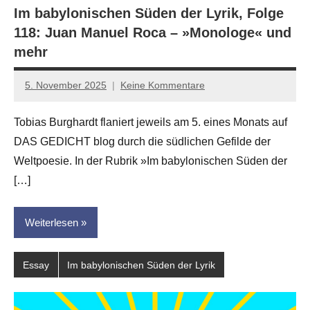
Im babylonischen Süden der Lyrik, Folge
118: Juan Manuel Roca – »Monologe« und
mehr
5. November 2025
Keine Kommentare
Jan-
Eike
Tobias Burghardt flaniert jeweils am 5. eines Monats auf
Hornauer
DAS GEDICHT blog durch die südlichen Gefilde der
für
dasgedichtblog
Weltpoesie. In der Rubrik »Im babylonischen Süden der
[…]
Weiterlesen
Essay
Im babylonischen Süden der Lyrik