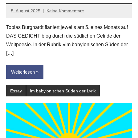
5. August 2025
Keine Kommentare
Jan-
Eike
Tobias Burghardt flaniert jeweils am 5. eines Monats auf
Hornauer
DAS GEDICHT blog durch die südlichen Gefilde der
für
dasgedichtblog
Weltpoesie. In der Rubrik »Im babylonischen Süden der
[…]
Weiterlesen
Essay
Im babylonischen Süden der Lyrik