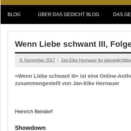
Online-
DAS
Forum
BLOG
ÜBER DAS GEDICHT BLOG
DAS GE
von
GEDICHT
DAS
GEDICHT.
blog
Zeitschrift
Wenn Liebe schwant III, Fol
für
Lyrik,
8. November 2017
Jan-Eike Hornauer für dasgedichtblo
Essay
und
»Wenn Liebe schwant III« ist eine Online-Anth
Kritik
zusammengestellt von Jan-Eike Hornauer
Heinrich Beindorf
Showdown