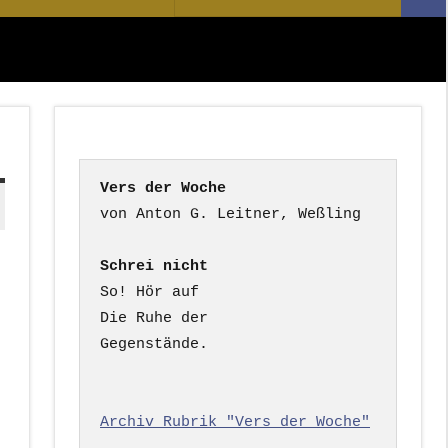
Suc
nach:
Vers der Woche
Schrei nicht
So! Hör auf

Die Ruhe der

Gegenstände.

Archiv Rubrik "Vers der Woche"