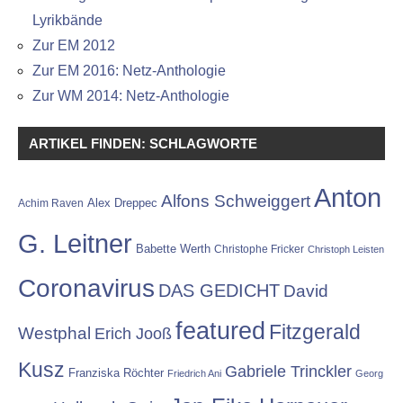
Lyrikbände
Zur EM 2012
Zur EM 2016: Netz-Anthologie
Zur WM 2014: Netz-Anthologie
ARTIKEL FINDEN: SCHLAGWORTE
Anton
Alfons Schweiggert
Alex Dreppec
Achim Raven
G. Leitner
Babette Werth
Christophe Fricker
Christoph Leisten
Coronavirus
DAS GEDICHT
David
featured
Fitzgerald
Westphal
Erich Jooß
Kusz
Gabriele Trinckler
Franziska Röchter
Friedrich Ani
Georg