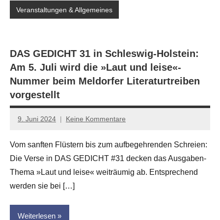
Veranstaltungen & Allgemeines
DAS GEDICHT 31 in Schleswig-Holstein:
Am 5. Juli wird die »Laut und leise«-
Nummer beim Meldorfer Literaturtreiben
vorgestellt
9. Juni 2024
Keine Kommentare
Jan-
Eike
Vom sanften Flüstern bis zum aufbegehrenden Schreien:
Hornauer
Die Verse in DAS GEDICHT #31 decken das Ausgaben-
für
dasgedichtblog
Thema »Laut und leise« weiträumig ab. Entsprechend
werden sie bei […]
Weiterlesen