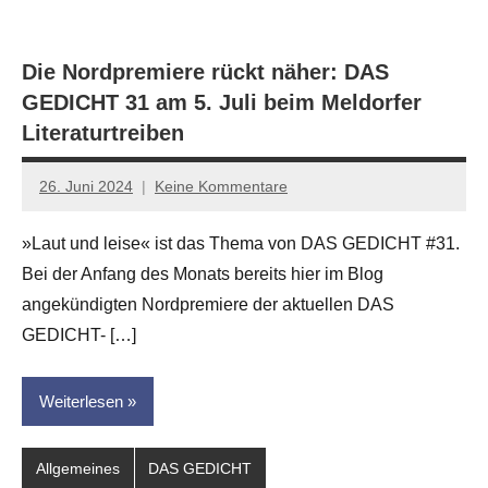
Die Nordpremiere rückt näher: DAS
GEDICHT 31 am 5. Juli beim Meldorfer
Literaturtreiben
26. Juni 2024
Keine Kommentare
Jan-
Eike
»Laut und leise« ist das Thema von DAS GEDICHT #31.
Hornauer
Bei der Anfang des Monats bereits hier im Blog
für
dasgedichtblog
angekündigten Nordpremiere der aktuellen DAS
GEDICHT- […]
Weiterlesen
Allgemeines
DAS GEDICHT