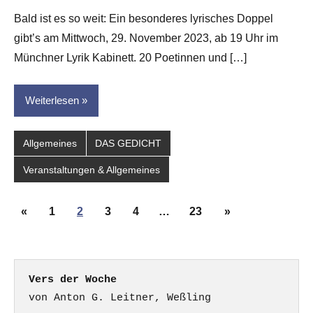
Eike
Bald ist es so weit: Ein besonderes lyrisches Doppel
Hornauer
gibt’s am Mittwoch, 29. November 2023, ab 19 Uhr im
für
dasgedichtblog
Münchner Lyrik Kabinett. 20 Poetinnen und […]
Weiterlesen
Allgemeines
DAS GEDICHT
Veranstaltungen & Allgemeines
Seitennummerierung
Vorherige
Nächste
«
1
2
3
4
…
23
»
der
Beiträge
Beiträge
Beiträge
Vers der Woche