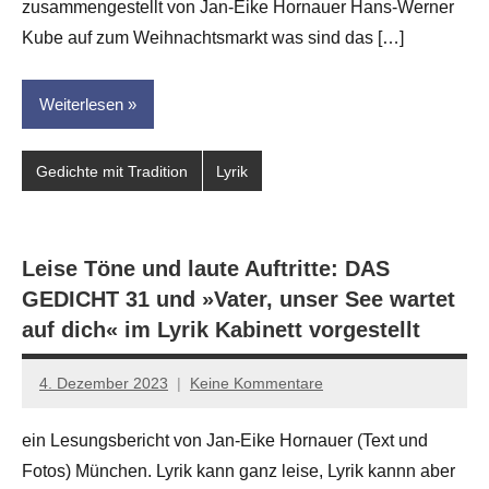
dasgedichtblog
zusammengestellt von Jan-Eike Hornauer Hans-Werner
Kube auf zum Weihnachtsmarkt was sind das […]
Weiterlesen
Gedichte mit Tradition
Lyrik
Leise Töne und laute Auftritte: DAS
GEDICHT 31 und »Vater, unser See wartet
auf dich« im Lyrik Kabinett vorgestellt
4. Dezember 2023
Keine Kommentare
Jan-
Eike
ein Lesungsbericht von Jan-Eike Hornauer (Text und
Hornauer
Fotos) München. Lyrik kann ganz leise, Lyrik kannn aber
für