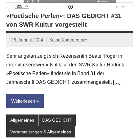
»Poetische Perlen«: DAS GEDICHT #31
von SWR Kultur vorgestellt
28. August 2024
Keine Kommentare
Jan-
Eike
Sehr angetan zeigt sich Rezensentin Beate Tröger in
Hornauer
ihrer »Lesenswert«-Kritik für den SWR-Kultur-Hörfunk:
für
dasgedichtblog
»Poetische Perlen« findet sie in Band 31 der
Jahresschrift DAS GEDICHT, zusammengestellt […]
Weiterlesen
Allgemeines
DAS GEDICHT
Veranstaltungen & Allgemeines