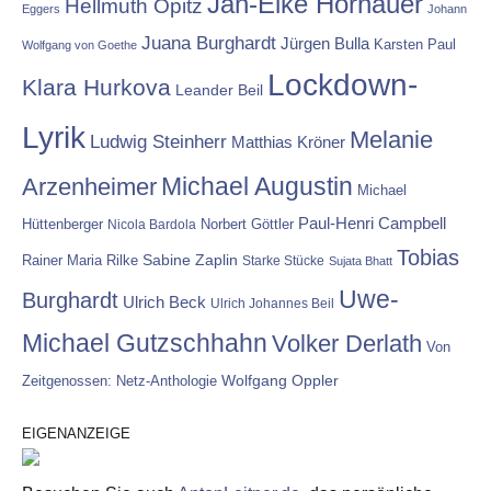
Jan-Eike Hornauer
Hellmuth Opitz
Eggers
Johann
Juana Burghardt
Jürgen Bulla
Karsten Paul
Wolfgang von Goethe
Lockdown-
Klara Hurkova
Leander Beil
Lyrik
Melanie
Ludwig Steinherr
Matthias Kröner
Michael Augustin
Arzenheimer
Michael
Paul-Henri Campbell
Hüttenberger
Nicola Bardola
Norbert Göttler
Tobias
Rainer Maria Rilke
Sabine Zaplin
Starke Stücke
Sujata Bhatt
Uwe-
Burghardt
Ulrich Beck
Ulrich Johannes Beil
Michael Gutzschhahn
Volker Derlath
Von
Wolfgang Oppler
Zeitgenossen: Netz-Anthologie
EIGENANZEIGE