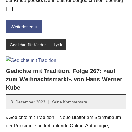
der Kinderpoesie. Denn das Kindergedicht soll lebendig
[…]
Weiterlesen
Gedichte für Kinder
Lyrik
Gedichte mit Tradition, Folge 267: »auf
zum Weihnachtsmarkt« von Hans-Werner
Kube
8. Dezember 2023
Keine Kommentare
Jan-
Eike
»Gedichte mit Tradition – Neue Blätter am Stammbaum
Hornauer
der Poesie«: eine fortlaufende Online-Anthologie,
für