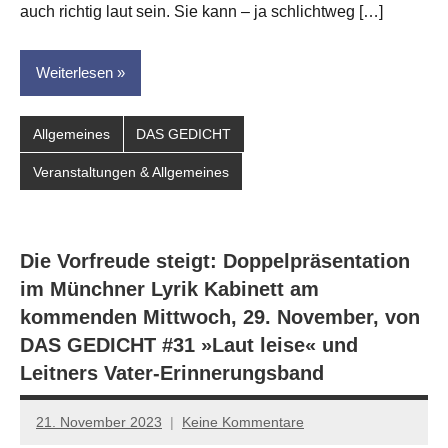
dasgedichtblog
auch richtig laut sein. Sie kann – ja schlichtweg […]
Weiterlesen
Allgemeines
DAS GEDICHT
Veranstaltungen & Allgemeines
Die Vorfreude steigt: Doppelpräsentation
im Münchner Lyrik Kabinett am
kommenden Mittwoch, 29. November, von
DAS GEDICHT #31 »Laut leise« und
Leitners Vater-Erinnerungsband
21. November 2023
Keine Kommentare
Jan-