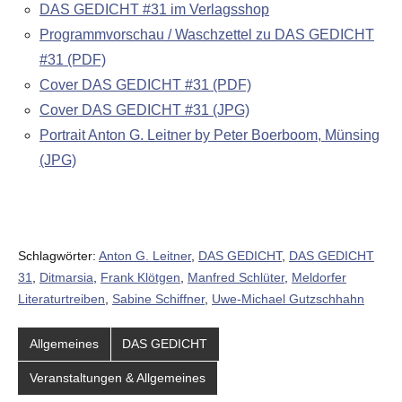
DAS GEDICHT #31 im Verlagsshop
Programmvorschau / Waschzettel zu DAS GEDICHT
#31 (PDF)
Cover DAS GEDICHT #31 (PDF)
Cover DAS GEDICHT #31 (JPG)
Portrait Anton G. Leitner by Peter Boerboom, Münsing
(JPG)
Schlagwörter:
Anton G. Leitner
,
DAS GEDICHT
,
DAS GEDICHT
31
,
Ditmarsia
,
Frank Klötgen
,
Manfred Schlüter
,
Meldorfer
Literaturtreiben
,
Sabine Schiffner
,
Uwe-Michael Gutzschhahn
Allgemeines
DAS GEDICHT
Veranstaltungen & Allgemeines