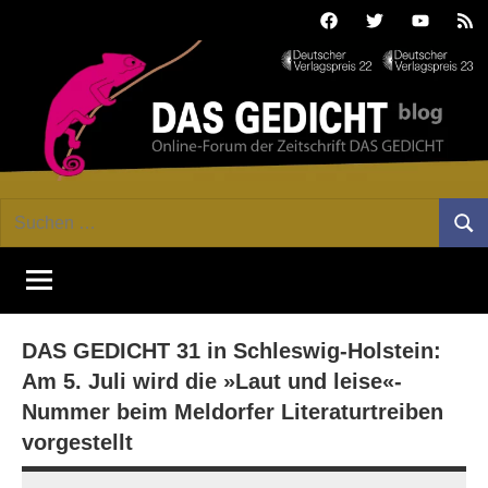
Zum
Facebook
Twitter
Youtube
Fee
Inhalt
springen
DAS
Online-
Suchen
Forum
Such
GEDICHT
nach:
von
DAS
blog
GEDICHT.
Zeitschrift
DAS GEDICHT 31 in Schleswig-Holstein:
für
Lyrik,
Am 5. Juli wird die »Laut und leise«-
Essay
Nummer beim Meldorfer Literaturtreiben
und
vorgestellt
Kritik