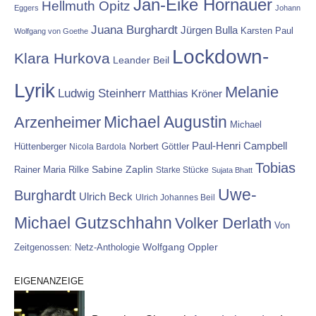
Jan-Eike Hornauer
Hellmuth Opitz
Eggers
Johann
Juana Burghardt
Jürgen Bulla
Karsten Paul
Wolfgang von Goethe
Lockdown-
Klara Hurkova
Leander Beil
Lyrik
Melanie
Ludwig Steinherr
Matthias Kröner
Michael Augustin
Arzenheimer
Michael
Paul-Henri Campbell
Hüttenberger
Nicola Bardola
Norbert Göttler
Tobias
Rainer Maria Rilke
Sabine Zaplin
Starke Stücke
Sujata Bhatt
Uwe-
Burghardt
Ulrich Beck
Ulrich Johannes Beil
Michael Gutzschhahn
Volker Derlath
Von
Wolfgang Oppler
Zeitgenossen: Netz-Anthologie
EIGENANZEIGE