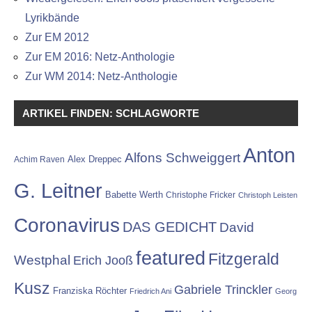
Lyrikbände
Zur EM 2012
Zur EM 2016: Netz-Anthologie
Zur WM 2014: Netz-Anthologie
ARTIKEL FINDEN: SCHLAGWORTE
Anton
Alfons Schweiggert
Alex Dreppec
Achim Raven
G. Leitner
Babette Werth
Christophe Fricker
Christoph Leisten
Coronavirus
DAS GEDICHT
David
featured
Fitzgerald
Westphal
Erich Jooß
Kusz
Gabriele Trinckler
Franziska Röchter
Friedrich Ani
Georg