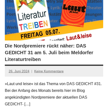
Die Nordpremiere rückt näher: DAS
GEDICHT 31 am 5. Juli beim Meldorfer
Literaturtreiben
26. Juni 2024
Keine Kommentare
Jan-
Eike
»Laut und leise« ist das Thema von DAS GEDICHT #31.
Hornauer
Bei der Anfang des Monats bereits hier im Blog
für
dasgedichtblog
angekündigten Nordpremiere der aktuellen DAS
GEDICHT- […]