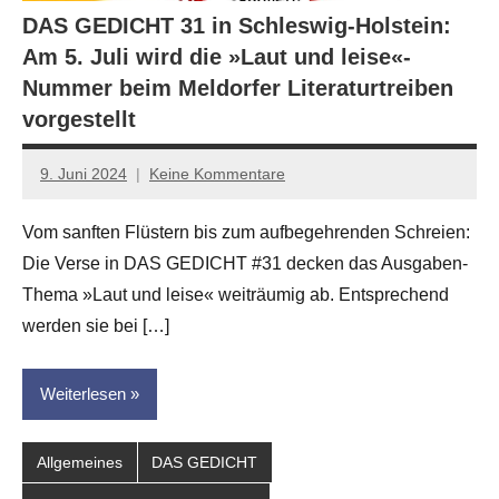
DAS GEDICHT 31 in Schleswig-Holstein:
Am 5. Juli wird die »Laut und leise«-
Nummer beim Meldorfer Literaturtreiben
vorgestellt
9. Juni 2024
Keine Kommentare
Jan-
Eike
Vom sanften Flüstern bis zum aufbegehrenden Schreien:
Hornauer
Die Verse in DAS GEDICHT #31 decken das Ausgaben-
für
dasgedichtblog
Thema »Laut und leise« weiträumig ab. Entsprechend
werden sie bei […]
Weiterlesen
Allgemeines
DAS GEDICHT