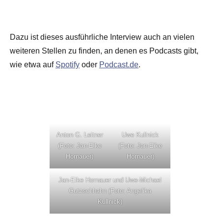
Dazu ist dieses ausführliche Interview auch an vielen
weiteren Stellen zu finden, an denen es Podcasts gibt,
wie etwa auf
Spotify
oder
Podcast.de
.
Anton G. Leitner
Uwe Kullnick
(Foto: Jan-Eike
(Foto: Jan-Eike
Hornauer)
Hornauer)
Jan-Eike Hornauer und Uwe-Michael
Gutzschhahn (Foto: Angelika
Kullnick)