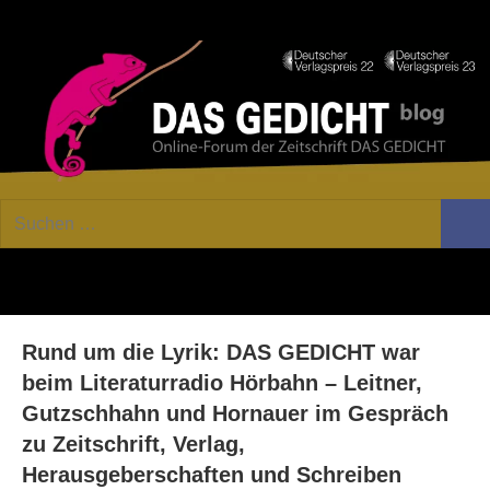
Zum
Facebook
Twitter
Youtube
Fee
Inhalt
springen
DAS
Online-
Suchen
Forum
Such
GEDICHT
nach:
von
DAS
blog
GEDICHT.
Zeitschrift
Rund um die Lyrik: DAS GEDICHT war
für
Lyrik,
beim Literaturradio Hörbahn – Leitner,
Essay
Gutzschhahn und Hornauer im Gespräch
und
zu Zeitschrift, Verlag,
Kritik
Herausgeberschaften und Schreiben