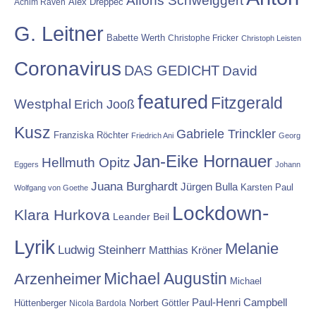
Alex Dreppec
Achim Raven
G. Leitner
Babette Werth
Christophe Fricker
Christoph Leisten
Coronavirus
DAS GEDICHT
David
featured
Fitzgerald
Westphal
Erich Jooß
Kusz
Gabriele Trinckler
Franziska Röchter
Friedrich Ani
Georg
Jan-Eike Hornauer
Hellmuth Opitz
Eggers
Johann
Juana Burghardt
Jürgen Bulla
Karsten Paul
Wolfgang von Goethe
Lockdown-
Klara Hurkova
Leander Beil
Lyrik
Melanie
Ludwig Steinherr
Matthias Kröner
Michael Augustin
Arzenheimer
Michael
Paul-Henri Campbell
Hüttenberger
Nicola Bardola
Norbert Göttler