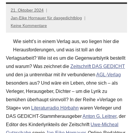
21. Oktober 2024
Jan-Eike Hornauer für dasgedichtblog
Keine Kommentare
Wie sieht’s in einem Verlag aus, wo liegen hier die
Herausforderungen, und was ist toll an der
Verlagsarbeit? Wie ist es um die Gegenwartslyrik bestellt
und warum? Was zeichnet die
Zeitschrift DAS GEDICHT
und den ja untrennbar mit ihr verbundenen
AGL-Verlag
besonders aus? Und wäre ein Leben, ohne sich – als
Verleger, Herausgeber, Dichter – um die Lyrik zu
bemühen überhaupt sinnvoll? In der Reihe »Verlage on
Stage« von
Literaturradio Hörbahn
waren Verleger und
DAS GEDICHT-Stammherausgeber
Anton G. Leitner
, der
Editor des Kinderlyrikteils der Zeitschrift
Uwe-Micheal
Gutzschahn
sowie
Jan-Eike Hornauer
, Online-Redakteur