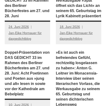
GEDICHT 33 im Rahmen
Werkausgabe »Spät
des Berliner
öffnet sich das Licht« an
Bücherfestes am 27. und
seinem 65. Geburtstag im
28. Juni
Lyrik Kabinett präsentiert
24. Juni 2026
18. Juni 2026
Jan-Eike Hornauer für
Jan-Eike Hornauer für
dasgedichtblog
dasgedichtblog
Doppel-Präsentation von
»Es ist auch ein
DAS GEDICHT 33 im
befreiendes Gefühl,
Rahmen des Berliner
rechtzeitig losgelassen
Bücherfestes am 27. und
zu haben«: Anton G.
28. Juni: Acht Poetinnen
Leitner im Monacensia-
und Poeten aus »jung
Interview über seinen
und alt« lesen in sowie
literarischen Vorlass, die
vor der Kathedrale am
Werkausgabe zu seinem
Bebelplatz
65. Geburtstag und
seinen dichterischen
Lebensweg
10. Juni 2026