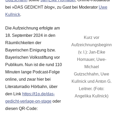
bei »DAS GEDICHT
blog
«, zu Gast bei Moderator
Uwe
Kullnick
.
Die Aufzeichnung erfolgte am
18. September 2024 in den
Kurz vor
Räumlichkeiten der
Aufzeichnungsbeginn
Bayerischen Einigung bzw.
(v. l.): Jan-Eike
Bayerischen Volksstiftung vor
Hornauer, Uwe-
Publikum. Nun ist die rund 110
Michael
Minuten lange Podcast-Folge
Gutzschhahn, Uwe
online, und zwar hier bei
Kullnick und Anton G.
Literaturradio Hörbahn, über
Leitner. (Foto:
den Link
https://t1p.de/das-
Angelika Kullnick)
gedicht-verlage-on-stage
oder
diesen QR-Code: