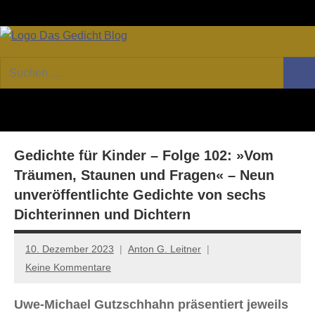
Zum
Facebook
Twitter
Youtube
Fee
Inhalt
springen
DAS
Online-
Suchen
Forum
Such
GEDICHT
nach:
von
DAS
blog
GEDICHT.
Zeitschrift
Gedichte für Kinder – Folge 102: »Vom
für
Lyrik,
Träumen, Staunen und Fragen« – Neun
Essay
unveröffentlichte Gedichte von sechs
und
Dichterinnen und Dichtern
Kritik
10. Dezember 2023
Anton G. Leitner
Keine Kommentare
Uwe-Michael Gutzschhahn präsentiert jeweils