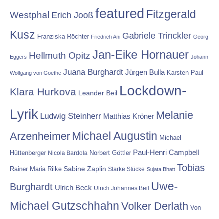
featured
Fitzgerald
Westphal
Erich Jooß
Kusz
Gabriele Trinckler
Franziska Röchter
Friedrich Ani
Georg
Jan-Eike Hornauer
Hellmuth Opitz
Eggers
Johann
Juana Burghardt
Jürgen Bulla
Karsten Paul
Wolfgang von Goethe
Lockdown-
Klara Hurkova
Leander Beil
Lyrik
Melanie
Ludwig Steinherr
Matthias Kröner
Michael Augustin
Arzenheimer
Michael
Paul-Henri Campbell
Hüttenberger
Nicola Bardola
Norbert Göttler
Tobias
Rainer Maria Rilke
Sabine Zaplin
Starke Stücke
Sujata Bhatt
Uwe-
Burghardt
Ulrich Beck
Ulrich Johannes Beil
Michael Gutzschhahn
Volker Derlath
Von