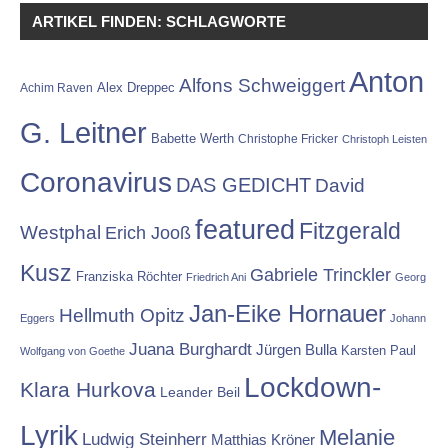
ARTIKEL FINDEN: SCHLAGWORTE
Anton
Alfons Schweiggert
Alex Dreppec
Achim Raven
G. Leitner
Babette Werth
Christophe Fricker
Christoph Leisten
Coronavirus
DAS GEDICHT
David
featured
Fitzgerald
Westphal
Erich Jooß
Kusz
Gabriele Trinckler
Franziska Röchter
Friedrich Ani
Georg
Jan-Eike Hornauer
Hellmuth Opitz
Eggers
Johann
Juana Burghardt
Jürgen Bulla
Karsten Paul
Wolfgang von Goethe
Lockdown-
Klara Hurkova
Leander Beil
Lyrik
Melanie
Ludwig Steinherr
Matthias Kröner