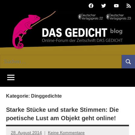
Zum
Facebook
Twitter
Youtube
Fee
Inhalt
springen
DAS
Online-
Suchen
Forum
Such
GEDICHT
nach:
von
DAS
blog
GEDICHT.
Zeitschrift
Kategorie:
Dinggedichte
für
Lyrik,
Starke Stücke und starke Stimmen: Die
Essay
poetische Lust am Objekt geht online!
und
Kritik
28. August 2014
Keine Kommentare