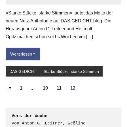
Anton
G.
»Starke Stücke, starke Stimmen« lautet das Motto der
Leitner
neuen Netz-Anthologie auf DAS GEDICHT blog. Die
Herausgeber Anton G. Leitner und Hellmuth
Opitz machen schon sechs Wochen vor […]
Weiterlesen
DAS GEDICHT
Starke Stücke, starke Stimmen
Seitennummerierung
Vorherige
«
1
…
10
11
12
der
Beiträge
Beiträge
Vers der Woche