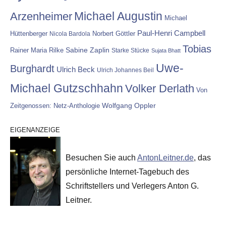
Michael Augustin
Arzenheimer
Michael
Paul-Henri Campbell
Hüttenberger
Nicola Bardola
Norbert Göttler
Tobias
Rainer Maria Rilke
Sabine Zaplin
Starke Stücke
Sujata Bhatt
Uwe-
Burghardt
Ulrich Beck
Ulrich Johannes Beil
Michael Gutzschhahn
Volker Derlath
Von
Wolfgang Oppler
Zeitgenossen: Netz-Anthologie
EIGENANZEIGE
Besuchen Sie auch
AntonLeitner.de
, das
persönliche Internet-Tagebuch des
Schriftstellers und Verlegers Anton G.
Leitner.