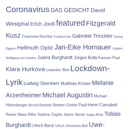
Coronavirus
DAS GEDICHT
David
featured
Fitzgerald
Westphal
Erich Jooß
Kusz
Gabriele Trinckler
Franziska Röchter
Friedrich Ani
Georg
Jan-Eike Hornauer
Hellmuth Opitz
Eggers
Johann
Juana Burghardt
Jürgen Bulla
Karsten Paul
Wolfgang von Goethe
Lockdown-
Klara Hurkova
Leander Beil
Lyrik
Melanie
Ludwig Steinherr
Matthias Kröner
Michael Augustin
Arzenheimer
Michael
Paul-Henri Campbell
Hüttenberger
Nicola Bardola
Norbert Göttler
Tobias
Rainer Maria Rilke
Sabine Zaplin
Starke Stücke
Sujata Bhatt
Uwe-
Burghardt
Ulrich Beck
Ulrich Johannes Beil