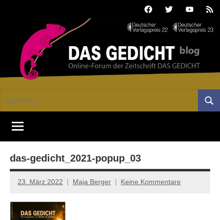
Zum
Facebook
Twitter
Youtube
Fee
Inhalt
springen
DAS
Online-
Suchen
Forum
Such
GEDICHT
nach:
von
DAS
blog
GEDICHT.
Zeitschrift
das-gedicht_2021-popup_03
für
Lyrik,
Essay
23. März 2022
Maja Berger
Keine Kommentare
und
Kritik