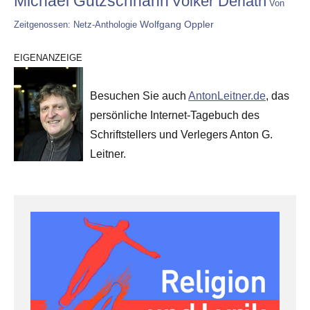
Michael Gutzschhahn
Volker Derlath
Von
Wolfgang Oppler
Zeitgenossen: Netz-Anthologie
EIGENANZEIGE
Besuchen Sie auch
AntonLeitner.de
, das
persönliche Internet-Tagebuch des
Schriftstellers und Verlegers Anton G.
Leitner.