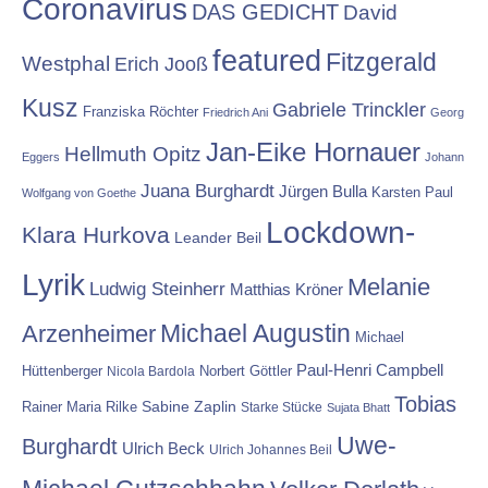
Coronavirus
DAS GEDICHT
David
featured
Fitzgerald
Westphal
Erich Jooß
Kusz
Gabriele Trinckler
Franziska Röchter
Friedrich Ani
Georg
Jan-Eike Hornauer
Hellmuth Opitz
Eggers
Johann
Juana Burghardt
Jürgen Bulla
Karsten Paul
Wolfgang von Goethe
Lockdown-
Klara Hurkova
Leander Beil
Lyrik
Melanie
Ludwig Steinherr
Matthias Kröner
Michael Augustin
Arzenheimer
Michael
Paul-Henri Campbell
Hüttenberger
Nicola Bardola
Norbert Göttler
Tobias
Rainer Maria Rilke
Sabine Zaplin
Starke Stücke
Sujata Bhatt
Uwe-
Burghardt
Ulrich Beck
Ulrich Johannes Beil