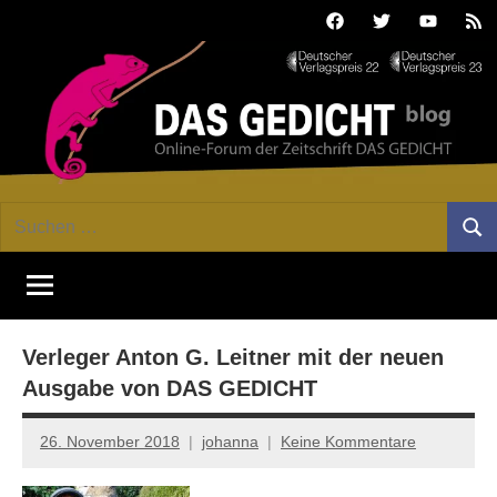
Zum
Facebook
Twitter
Youtube
Fee
Inhalt
springen
DAS
Online-
Suchen
Forum
Such
GEDICHT
nach:
von
DAS
blog
GEDICHT.
Zeitschrift
Verleger Anton G. Leitner mit der neuen
für
Lyrik,
Ausgabe von DAS GEDICHT
Essay
und
26. November 2018
johanna
Keine Kommentare
Kritik