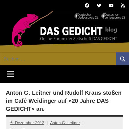
Zum
Facebook
Twitter
Youtube
Fee
Inhalt
springen
DAS
Online-
Suchen
Forum
Such
GEDICHT
nach:
von
DAS
blog
GEDICHT.
Zeitschrift
Anton G. Leitner und Rudolf Kraus stoßen
für
Lyrik,
im Café Weidinger auf »20 Jahre DAS
Essay
GEDICHT« an.
und
Kritik
6. Dezember 2012
Anton G. Leitner