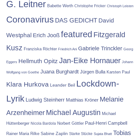
G. Leitner
Babette Werth
Christophe Fricker
Christoph Leisten
Coronavirus
DAS GEDICHT
David
featured
Fitzgerald
Westphal
Erich Jooß
Kusz
Gabriele Trinckler
Franziska Röchter
Friedrich Ani
Georg
Jan-Eike Hornauer
Hellmuth Opitz
Eggers
Johann
Juana Burghardt
Jürgen Bulla
Karsten Paul
Wolfgang von Goethe
Lockdown-
Klara Hurkova
Leander Beil
Lyrik
Melanie
Ludwig Steinherr
Matthias Kröner
Michael Augustin
Arzenheimer
Michael
Paul-Henri Campbell
Hüttenberger
Nicola Bardola
Norbert Göttler
Tobias
Rainer Maria Rilke
Sabine Zaplin
Starke Stücke
Sujata Bhatt