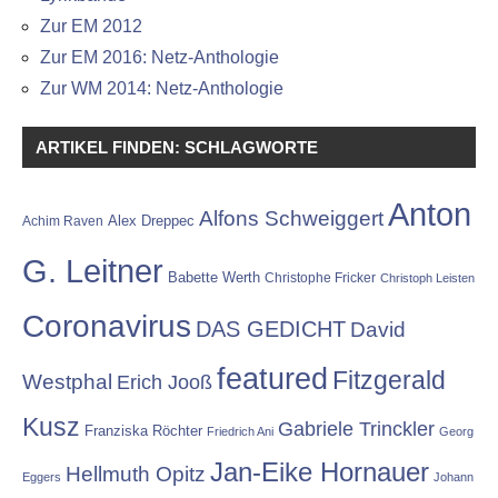
Zur EM 2012
Zur EM 2016: Netz-Anthologie
Zur WM 2014: Netz-Anthologie
ARTIKEL FINDEN: SCHLAGWORTE
Anton
Alfons Schweiggert
Alex Dreppec
Achim Raven
G. Leitner
Babette Werth
Christophe Fricker
Christoph Leisten
Coronavirus
DAS GEDICHT
David
featured
Fitzgerald
Westphal
Erich Jooß
Kusz
Gabriele Trinckler
Franziska Röchter
Friedrich Ani
Georg
Jan-Eike Hornauer
Hellmuth Opitz
Eggers
Johann