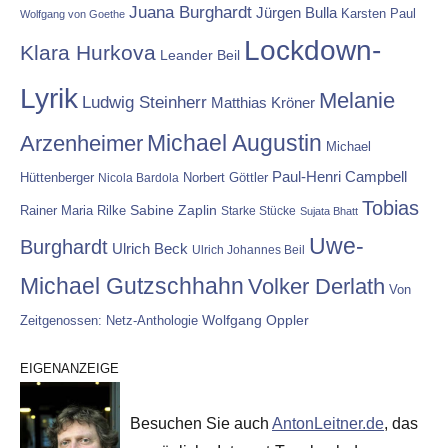
Juana Burghardt
Jürgen Bulla
Karsten Paul
Wolfgang von Goethe
Lockdown-
Klara Hurkova
Leander Beil
Lyrik
Melanie
Ludwig Steinherr
Matthias Kröner
Michael Augustin
Arzenheimer
Michael
Paul-Henri Campbell
Hüttenberger
Nicola Bardola
Norbert Göttler
Tobias
Rainer Maria Rilke
Sabine Zaplin
Starke Stücke
Sujata Bhatt
Uwe-
Burghardt
Ulrich Beck
Ulrich Johannes Beil
Michael Gutzschhahn
Volker Derlath
Von
Wolfgang Oppler
Zeitgenossen: Netz-Anthologie
EIGENANZEIGE
Besuchen Sie auch
AntonLeitner.de
, das