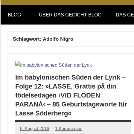
Online-
DAS
Forum
BLOG
ÜBER DAS GEDICHT BLOG
DAS GE
von
GEDICHT
DAS
GEDICHT.
blog
Schlagwort:
Adolfo Nigro
Zeitschrift
für
Lyrik,
Essay
und
Im babylonischen Süden der Lyrik –
Kritik
Folge 12: »LASSE, Grattis på din
födelsedagen ›VID FLODEN
PARANÁ‹ – 85 Geburtstagsworte für
Lasse Söderberg«
5. August 2016
1 Kommentar
Anton