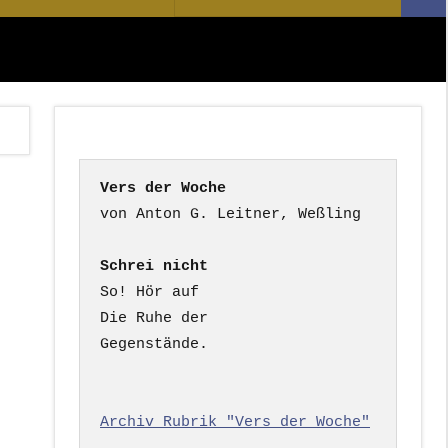
Suc
nach:
Vers der Woche
Schrei nicht
So! Hör auf

Die Ruhe der

Gegenstände.

Archiv Rubrik "Vers der Woche"