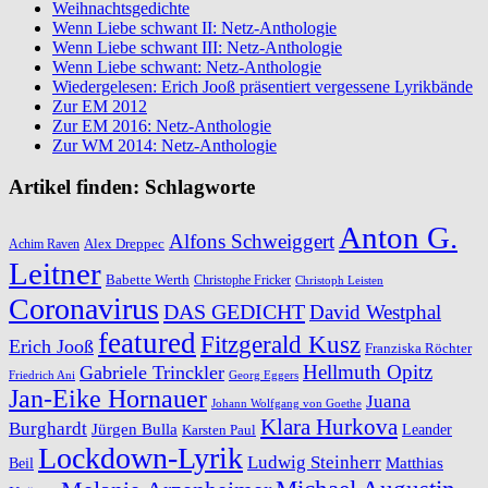
Weihnachtsgedichte
Wenn Liebe schwant II: Netz-Anthologie
Wenn Liebe schwant III: Netz-Anthologie
Wenn Liebe schwant: Netz-Anthologie
Wiedergelesen: Erich Jooß präsentiert vergessene Lyrikbände
Zur EM 2012
Zur EM 2016: Netz-Anthologie
Zur WM 2014: Netz-Anthologie
Artikel finden: Schlagworte
Anton G.
Alfons Schweiggert
Alex Dreppec
Achim Raven
Leitner
Babette Werth
Christophe Fricker
Christoph Leisten
Coronavirus
DAS GEDICHT
David Westphal
featured
Fitzgerald Kusz
Erich Jooß
Franziska Röchter
Hellmuth Opitz
Gabriele Trinckler
Friedrich Ani
Georg Eggers
Jan-Eike Hornauer
Juana
Johann Wolfgang von Goethe
Klara Hurkova
Burghardt
Jürgen Bulla
Leander
Karsten Paul
Lockdown-Lyrik
Ludwig Steinherr
Beil
Matthias