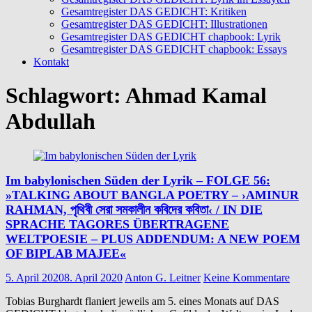
Gesamtregister DAS GEDICHT: Kritiken
Gesamtregister DAS GEDICHT: Illustrationen
Gesamtregister DAS GEDICHT chapbook: Lyrik
Gesamtregister DAS GEDICHT chapbook: Essays
Kontakt
Schlagwort:
Ahmad Kamal
Abdullah
Im babylonischen Süden der Lyrik – FOLGE 56:
»TALKING ABOUT BANGLA POETRY – ›AMINUR
RAHMAN, পৃথিবী সেরা সমকালীন কবিদের কবিতা‹ / IN DIE
SPRACHE TAGORES ÜBERTRAGENE
WELTPOESIE – PLUS ADDENDUM: A NEW POEM
OF BIPLAB MAJEE«
5. April 2020
8. April 2020
Anton G. Leitner
Keine Kommentare
Tobias Burghardt flaniert jeweils am 5. eines Monats auf DAS