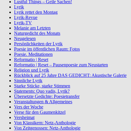
Lustful Things – Geile Sachen!
Lyrik
Lyrik rettet den Montag
Lyrik-Revue
Lyrik-TV
Melanie am Letzten
Naturgedicht des Monats
Neugelesen
Persönlichkeiten der Lyrik
Poesie im öffentlichen Raum: Fotos
Poesie. Meditationen
Reformatio | Reset
Reformatio | Reset – Pausenpoesie zum Neustarten
Religion und Lyrik
Rückblick auf 25 Jahre DAS GEDICHT: Akustische Galerie
Sinnliche Lyrik
Starke Stücke, starke Stimmen
Statements: Quo vadis, Lyrik?
Übersetzte Gedichte: Poesietransfer
Veranstaltungen & Allgemeines
Vers der Woche
Verse für den Gaumenkitzel
Versheimat
Von Klassikern: Netz-Anthologie
Von Zeitgenossen: Netz-Anthologie