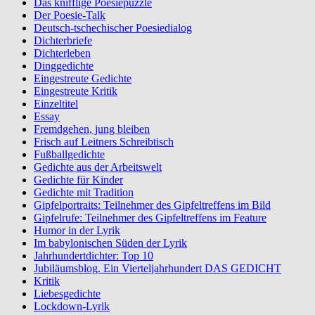
Das knifflige Poesiepuzzle
Der Poesie-Talk
Deutsch-tschechischer Poesiedialog
Dichterbriefe
Dichterleben
Dinggedichte
Eingestreute Gedichte
Eingestreute Kritik
Einzeltitel
Essay
Fremdgehen, jung bleiben
Frisch auf Leitners Schreibtisch
Fußballgedichte
Gedichte aus der Arbeitswelt
Gedichte für Kinder
Gedichte mit Tradition
Gipfelportraits: Teilnehmer des Gipfeltreffens im Bild
Gipfelrufe: Teilnehmer des Gipfeltreffens im Feature
Humor in der Lyrik
Im babylonischen Süden der Lyrik
Jahrhundertdichter: Top 10
Jubiläumsblog. Ein Vierteljahrhundert DAS GEDICHT
Kritik
Liebesgedichte
Lockdown-Lyrik