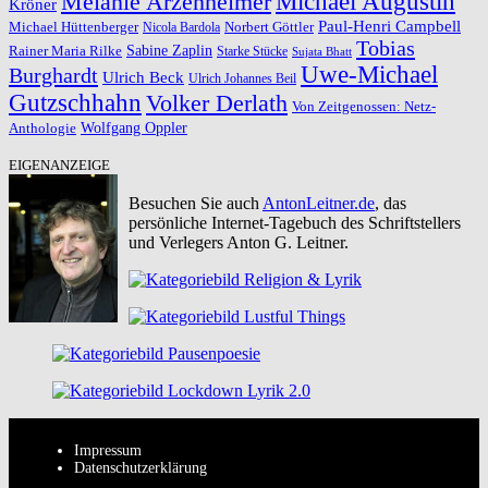
Michael Augustin
Melanie Arzenheimer
Kröner
Paul-Henri Campbell
Michael Hüttenberger
Norbert Göttler
Nicola Bardola
Tobias
Rainer Maria Rilke
Sabine Zaplin
Starke Stücke
Sujata Bhatt
Uwe-Michael
Burghardt
Ulrich Beck
Ulrich Johannes Beil
Gutzschhahn
Volker Derlath
Von Zeitgenossen: Netz-
Wolfgang Oppler
Anthologie
EIGENANZEIGE
Besuchen Sie auch
AntonLeitner.de
, das
persönliche Internet-Tagebuch des Schriftstellers
und Verlegers Anton G. Leitner.
Impressum
Datenschutzerklärung