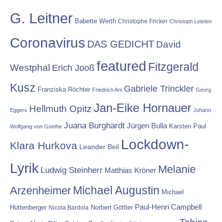
G. Leitner
Babette Werth
Christophe Fricker
Christoph Leisten
Coronavirus
DAS GEDICHT
David
featured
Fitzgerald
Westphal
Erich Jooß
Kusz
Gabriele Trinckler
Franziska Röchter
Friedrich Ani
Georg
Jan-Eike Hornauer
Hellmuth Opitz
Eggers
Johann
Juana Burghardt
Jürgen Bulla
Karsten Paul
Wolfgang von Goethe
Lockdown-
Klara Hurkova
Leander Beil
Lyrik
Melanie
Ludwig Steinherr
Matthias Kröner
Michael Augustin
Arzenheimer
Michael
Paul-Henri Campbell
Hüttenberger
Nicola Bardola
Norbert Göttler