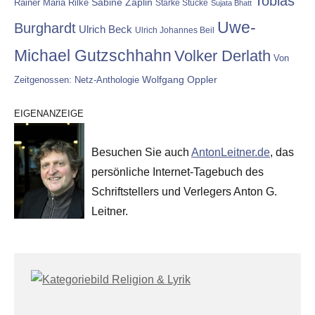
Tobias
Rainer Maria Rilke
Sabine Zaplin
Starke Stücke
Sujata Bhatt
Uwe-
Burghardt
Ulrich Beck
Ulrich Johannes Beil
Michael Gutzschhahn
Volker Derlath
Von
Wolfgang Oppler
Zeitgenossen: Netz-Anthologie
EIGENANZEIGE
Besuchen Sie auch
AntonLeitner.de
, das
persönliche Internet-Tagebuch des
Schriftstellers und Verlegers Anton G.
Leitner.