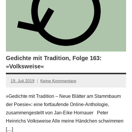
Gedichte mit Tradition, Folge 163:
»Volksweise«
19. Juli 2019
Keine Kommentare
Jan-
Eike
»Gedichte mit Tradition – Neue Blätter am Stammbaum
Hornauer
der Poesie«: eine fortlaufende Online-Anthologie,
für
dasgedichtblog
zusammengestellt von Jan-Eike Hornauer Peter
Heinrichs Volksweise Alle meine Händchen schwimmen
[…]