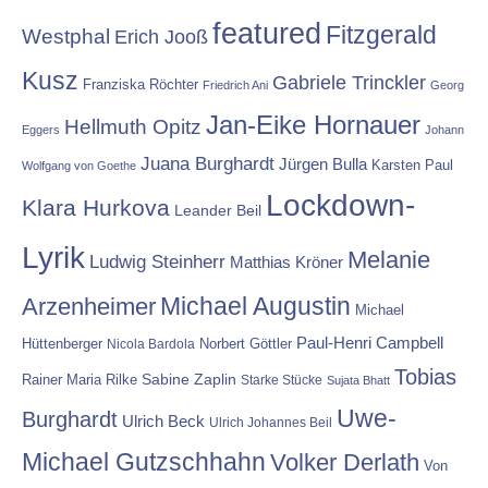
featured
Fitzgerald
Westphal
Erich Jooß
Kusz
Gabriele Trinckler
Franziska Röchter
Friedrich Ani
Georg
Jan-Eike Hornauer
Hellmuth Opitz
Eggers
Johann
Juana Burghardt
Jürgen Bulla
Karsten Paul
Wolfgang von Goethe
Lockdown-
Klara Hurkova
Leander Beil
Lyrik
Melanie
Ludwig Steinherr
Matthias Kröner
Michael Augustin
Arzenheimer
Michael
Paul-Henri Campbell
Hüttenberger
Nicola Bardola
Norbert Göttler
Tobias
Rainer Maria Rilke
Sabine Zaplin
Starke Stücke
Sujata Bhatt
Uwe-
Burghardt
Ulrich Beck
Ulrich Johannes Beil
Michael Gutzschhahn
Volker Derlath
Von