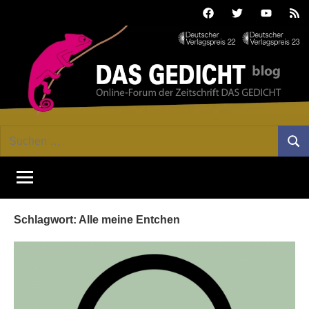
Zum
Facebook
Twitter
Youtube
Fee
Inhalt
springen
DAS
Online-
Suchen
Forum
Such
GEDICHT
nach:
von
DAS
blog
GEDICHT.
Zeitschrift
Schlagwort:
Alle meine Entchen
für
Lyrik,
Essay
und
Kritik