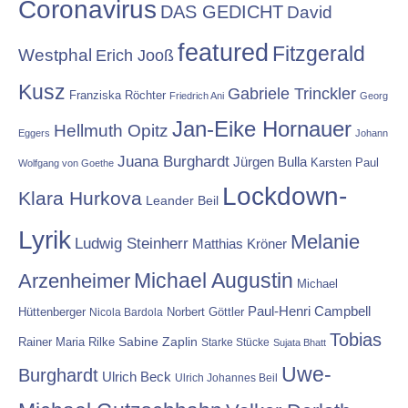
Coronavirus
DAS GEDICHT
David
featured
Fitzgerald
Westphal
Erich Jooß
Kusz
Gabriele Trinckler
Franziska Röchter
Friedrich Ani
Georg
Jan-Eike Hornauer
Hellmuth Opitz
Eggers
Johann
Juana Burghardt
Jürgen Bulla
Karsten Paul
Wolfgang von Goethe
Lockdown-
Klara Hurkova
Leander Beil
Lyrik
Melanie
Ludwig Steinherr
Matthias Kröner
Michael Augustin
Arzenheimer
Michael
Paul-Henri Campbell
Hüttenberger
Nicola Bardola
Norbert Göttler
Tobias
Rainer Maria Rilke
Sabine Zaplin
Starke Stücke
Sujata Bhatt
Uwe-
Burghardt
Ulrich Beck
Ulrich Johannes Beil