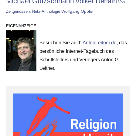
Michael Gutzschhahn
Volker Derlath
Von
Wolfgang Oppler
Zeitgenossen: Netz-Anthologie
EIGENANZEIGE
Besuchen Sie auch
AntonLeitner.de
, das
persönliche Internet-Tagebuch des
Schriftstellers und Verlegers Anton G.
Leitner.