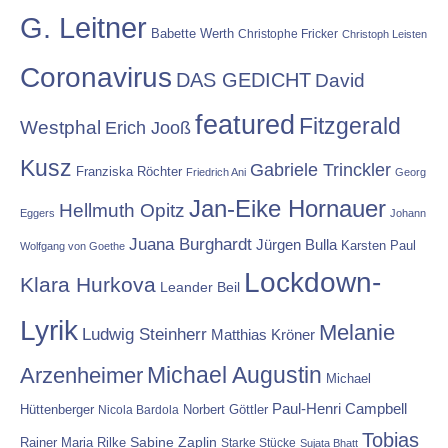
G. Leitner
Babette Werth
Christophe Fricker
Christoph Leisten
Coronavirus
DAS GEDICHT
David
featured
Fitzgerald
Westphal
Erich Jooß
Kusz
Gabriele Trinckler
Franziska Röchter
Friedrich Ani
Georg
Jan-Eike Hornauer
Hellmuth Opitz
Eggers
Johann
Juana Burghardt
Jürgen Bulla
Karsten Paul
Wolfgang von Goethe
Lockdown-
Klara Hurkova
Leander Beil
Lyrik
Melanie
Ludwig Steinherr
Matthias Kröner
Michael Augustin
Arzenheimer
Michael
Paul-Henri Campbell
Hüttenberger
Nicola Bardola
Norbert Göttler
Tobias
Rainer Maria Rilke
Sabine Zaplin
Starke Stücke
Sujata Bhatt