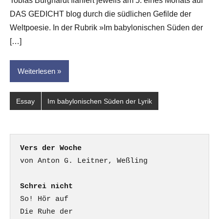
Tobias Burghardt flaniert jeweils am 5. eines Monats auf
Leitner
DAS GEDICHT blog durch die südlichen Gefilde der
Weltpoesie. In der Rubrik »Im babylonischen Süden der
[…]
Weiterlesen
Essay
Im babylonischen Süden der Lyrik
Vers der Woche
Schrei nicht
So! Hör auf

Die Ruhe der
