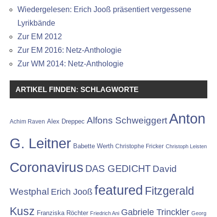
Wiedergelesen: Erich Jooß präsentiert vergessene
Lyrikbände
Zur EM 2012
Zur EM 2016: Netz-Anthologie
Zur WM 2014: Netz-Anthologie
ARTIKEL FINDEN: SCHLAGWORTE
Anton
Alfons Schweiggert
Alex Dreppec
Achim Raven
G. Leitner
Babette Werth
Christophe Fricker
Christoph Leisten
Coronavirus
DAS GEDICHT
David
featured
Fitzgerald
Westphal
Erich Jooß
Kusz
Gabriele Trinckler
Franziska Röchter
Friedrich Ani
Georg