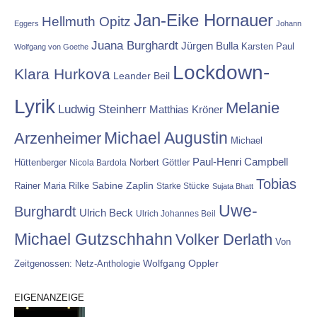
Jan-Eike Hornauer
Hellmuth Opitz
Eggers
Johann
Juana Burghardt
Jürgen Bulla
Karsten Paul
Wolfgang von Goethe
Lockdown-
Klara Hurkova
Leander Beil
Lyrik
Melanie
Ludwig Steinherr
Matthias Kröner
Michael Augustin
Arzenheimer
Michael
Paul-Henri Campbell
Hüttenberger
Nicola Bardola
Norbert Göttler
Tobias
Rainer Maria Rilke
Sabine Zaplin
Starke Stücke
Sujata Bhatt
Uwe-
Burghardt
Ulrich Beck
Ulrich Johannes Beil
Michael Gutzschhahn
Volker Derlath
Von
Wolfgang Oppler
Zeitgenossen: Netz-Anthologie
EIGENANZEIGE