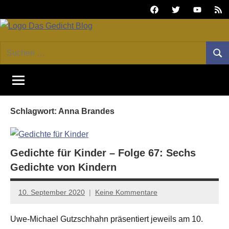
Zum
Facebook
Twitter
Youtube
Fee
Inhalt
springen
DAS
Online-
Suchen
Forum
Such
GEDICHT
nach:
von
DAS
blog
GEDICHT.
Zeitschrift
Schlagwort:
Anna Brandes
für
Lyrik,
Essay
und
Gedichte für Kinder – Folge 67: Sechs
Kritik
Gedichte von Kindern
10. September 2020
Keine Kommentare
Anton
G.
Uwe-Michael Gutzschhahn präsentiert jeweils am 10.
Leitner