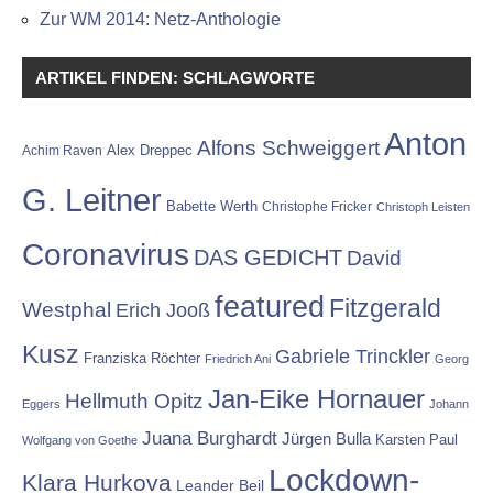
Zur WM 2014: Netz-Anthologie
ARTIKEL FINDEN: SCHLAGWORTE
Anton
Alfons Schweiggert
Alex Dreppec
Achim Raven
G. Leitner
Babette Werth
Christophe Fricker
Christoph Leisten
Coronavirus
DAS GEDICHT
David
featured
Fitzgerald
Westphal
Erich Jooß
Kusz
Gabriele Trinckler
Franziska Röchter
Friedrich Ani
Georg
Jan-Eike Hornauer
Hellmuth Opitz
Eggers
Johann
Juana Burghardt
Jürgen Bulla
Karsten Paul
Wolfgang von Goethe
Lockdown-
Klara Hurkova
Leander Beil