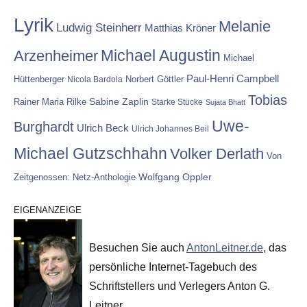
Lyrik
Melanie
Ludwig Steinherr
Matthias Kröner
Michael Augustin
Arzenheimer
Michael
Paul-Henri Campbell
Hüttenberger
Nicola Bardola
Norbert Göttler
Tobias
Rainer Maria Rilke
Sabine Zaplin
Starke Stücke
Sujata Bhatt
Uwe-
Burghardt
Ulrich Beck
Ulrich Johannes Beil
Michael Gutzschhahn
Volker Derlath
Von
Wolfgang Oppler
Zeitgenossen: Netz-Anthologie
EIGENANZEIGE
Besuchen Sie auch
AntonLeitner.de
, das
persönliche Internet-Tagebuch des
Schriftstellers und Verlegers Anton G.
Leitner.