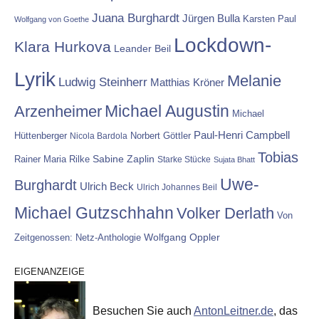
Juana Burghardt
Jürgen Bulla
Karsten Paul
Wolfgang von Goethe
Lockdown-
Klara Hurkova
Leander Beil
Lyrik
Melanie
Ludwig Steinherr
Matthias Kröner
Michael Augustin
Arzenheimer
Michael
Paul-Henri Campbell
Hüttenberger
Nicola Bardola
Norbert Göttler
Tobias
Rainer Maria Rilke
Sabine Zaplin
Starke Stücke
Sujata Bhatt
Uwe-
Burghardt
Ulrich Beck
Ulrich Johannes Beil
Michael Gutzschhahn
Volker Derlath
Von
Wolfgang Oppler
Zeitgenossen: Netz-Anthologie
EIGENANZEIGE
Besuchen Sie auch
AntonLeitner.de
, das