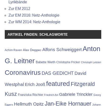
Lyrikbände
Zur EM 2012
Zur EM 2016: Netz-Anthologie
Zur WM 2014: Netz-Anthologie
ARTIKEL FINDEN: SCHLAGWORTE
Anton
Alfons Schweiggert
Alex Dreppec
Achim Raven
G. Leitner
Babette Werth
Christophe Fricker
Christoph Leisten
Coronavirus
DAS GEDICHT
David
featured
Fitzgerald
Westphal
Erich Jooß
Kusz
Gabriele Trinckler
Franziska Röchter
Friedrich Ani
Georg
Jan-Eike Hornauer
Hellmuth Opitz
Eggers
Johann