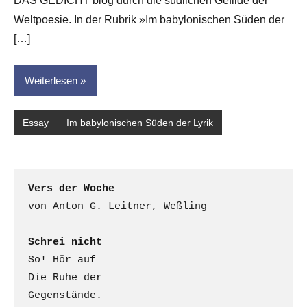
DAS GEDICHT blog durch die südlichen Gefilde der
Weltpoesie. In der Rubrik »Im babylonischen Süden der
[…]
Weiterlesen
Essay
Im babylonischen Süden der Lyrik
Vers der Woche
Schrei nicht
So! Hör auf

Die Ruhe der

Gegenstände.
