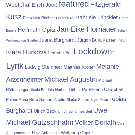
featured
Fitzgerald
Westphal
Erich Jooß
Kusz
Gabriele Trinckler
Franziska Röchter
Friedrich Ani
Georg
Jan-Eike Hornauer
Hellmuth Opitz
Eggers
Johann
Juana Burghardt
Jürgen Bulla
Karsten Paul
Wolfgang von Goethe
Lockdown-
Klara Hurkova
Leander Beil
Lyrik
Melanie
Ludwig Steinherr
Matthias Kröner
Michael Augustin
Arzenheimer
Michael
Paul-Henri Campbell
Hüttenberger
Nicola Bardola
Norbert Göttler
Tobias
Rainer Maria Rilke
Sabine Zaplin
Starke Stücke
Sujata Bhatt
Uwe-
Burghardt
Ulrich Beck
Ulrich Johannes Beil
Michael Gutzschhahn
Volker Derlath
Von
Wolfgang Oppler
Zeitgenossen: Netz-Anthologie