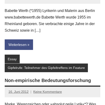
Anton
G.
Babette Werth (*1955) Lyrikerin und Malerin aus Berlin
Leitner
www.babettewerth.de Babette Werth wurde 1955 im
Rheinland geboren. Sie verbrachte einige Jahre in der
Schweiz sowie in […]
Weiterlesen
Essay
Gipfelrufe: Teilnehmer des Gipfeltreffens im Feature
Non-empirische Bedeutungsforschung
16. Juni 2012
Keine Kommentare
Anton
G.
Marke, Warenzeichen oder »absolut geile Lyrik«*? Was