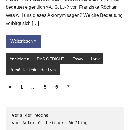
Leitner
bedeutet eigentlich »A. G. L.«? von Franziska Röchter
Was will uns dieses Akronym sagen? Welche Bedeutung
verbirgt sich […]
Weiterlesen
Anekdoten
DAS GEDICHT
Essay
Lyrik
Persönlichkeiten der Lyrik
Seitennummerierung
Vorherige
«
1
…
5
6
7
der
Beiträge
Beiträge
Vers der Woche