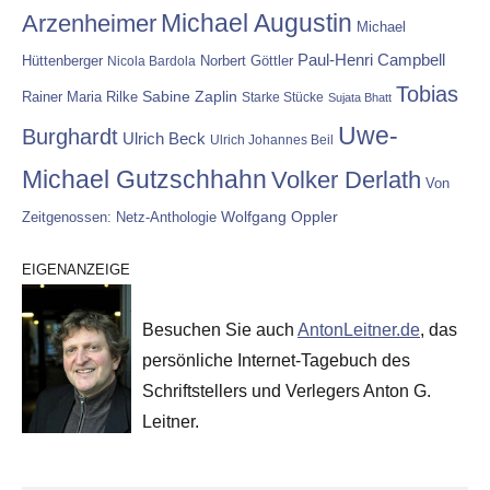
Michael Augustin
Arzenheimer
Michael
Paul-Henri Campbell
Hüttenberger
Nicola Bardola
Norbert Göttler
Tobias
Rainer Maria Rilke
Sabine Zaplin
Starke Stücke
Sujata Bhatt
Uwe-
Burghardt
Ulrich Beck
Ulrich Johannes Beil
Michael Gutzschhahn
Volker Derlath
Von
Wolfgang Oppler
Zeitgenossen: Netz-Anthologie
EIGENANZEIGE
Besuchen Sie auch
AntonLeitner.de
, das
persönliche Internet-Tagebuch des
Schriftstellers und Verlegers Anton G.
Leitner.