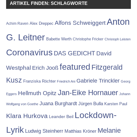
ARTIKEL FINDEN: SCHLAGWORTE
Anton
Alfons Schweiggert
Alex Dreppec
Achim Raven
G. Leitner
Babette Werth
Christophe Fricker
Christoph Leisten
Coronavirus
DAS GEDICHT
David
featured
Fitzgerald
Westphal
Erich Jooß
Kusz
Gabriele Trinckler
Franziska Röchter
Friedrich Ani
Georg
Jan-Eike Hornauer
Hellmuth Opitz
Eggers
Johann
Juana Burghardt
Jürgen Bulla
Karsten Paul
Wolfgang von Goethe
Lockdown-
Klara Hurkova
Leander Beil
Lyrik
Melanie
Ludwig Steinherr
Matthias Kröner