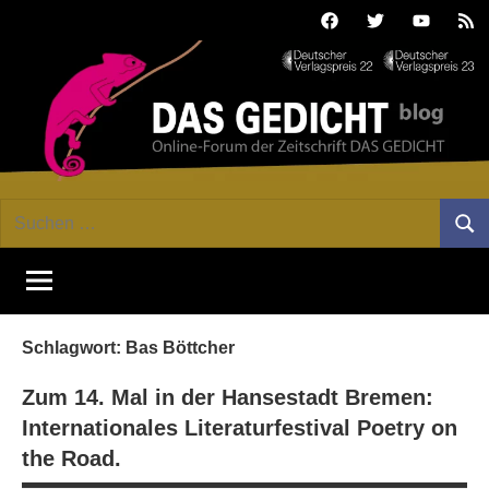
Zum
Facebook
Twitter
Youtube
Fee
Inhalt
springen
DAS
Online-
Suchen
Forum
Such
GEDICHT
nach:
von
DAS
blog
GEDICHT.
Zeitschrift
Schlagwort:
Bas Böttcher
für
Lyrik,
Zum 14. Mal in der Hansestadt Bremen:
Essay
Internationales Literaturfestival Poetry on
und
the Road.
Kritik