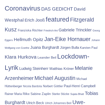
Coronavirus
DAS GEDICHT
David
featured
Fitzgerald
Westphal
Erich Jooß
Kusz
Gabriele Trinckler
Franziska Röchter
Friedrich Ani
Georg
Jan-Eike Hornauer
Hellmuth Opitz
Eggers
Johann
Juana Burghardt
Jürgen Bulla
Karsten Paul
Wolfgang von Goethe
Lockdown-
Klara Hurkova
Leander Beil
Lyrik
Melanie
Ludwig Steinherr
Matthias Kröner
Michael Augustin
Arzenheimer
Michael
Paul-Henri Campbell
Hüttenberger
Nicola Bardola
Norbert Göttler
Tobias
Rainer Maria Rilke
Sabine Zaplin
Starke Stücke
Sujata Bhatt
Uwe-
Burghardt
Ulrich Beck
Ulrich Johannes Beil