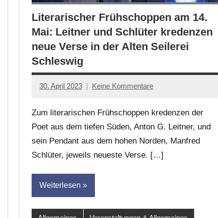
Literarischer Frühschoppen am 14.
Mai: Leitner und Schlüter kredenzen
neue Verse in der Alten Seilerei
Schleswig
30. April 2023
Keine Kommentare
Jan-
Eike
Zum literarischen Frühschoppen kredenzen der
Hornauer
Poet aus dem tiefen Süden, Anton G. Leitner, und
für
sein Pendant aus dem hohen Norden, Manfred
dasgedichtblog
Schlüter, jeweils neueste Verse. […]
Weiterlesen
Allgemeines
Veranstaltungen & Allgemeines