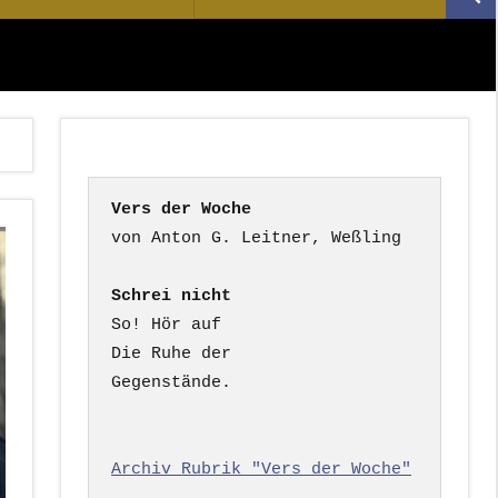
Suc
nach:
Vers der Woche
Schrei nicht
So! Hör auf

Die Ruhe der

Gegenstände.

Archiv Rubrik "Vers der Woche"