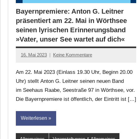
Bayernpremiere: Anton G. Leitner
präsentiert am 22. Mai in Wörthsee
seinen lyrischen Erinnerungsband
»Vater, unser See wartet auf dich«
16. Mai 2023
Keine Kommentare
Jan-
Eike
Am 22. Mai 2023 (Einlass 19.30 Uhr, Beginn 20.00
Hornauer
Uhr) stellt Anton G. Leitner seinen neuen Band
für
im Seehaus Raabe, Seestraße 97 in Wörthsee, vor.
dasgedichtblog
Die Bayernpremiere ist öffentlich, der Eintritt ist […]
Weiterlesen
Allgemeines
Veranstaltungen & Allgemeines