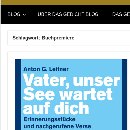
Online-
DAS
Forum
BLOG
ÜBER DAS GEDICHT BLOG
DAS GE
von
GEDICHT
DAS
GEDICHT.
blog
Schlagwort:
Buchpremiere
Zeitschrift
für
Lyrik,
Essay
und
Kritik