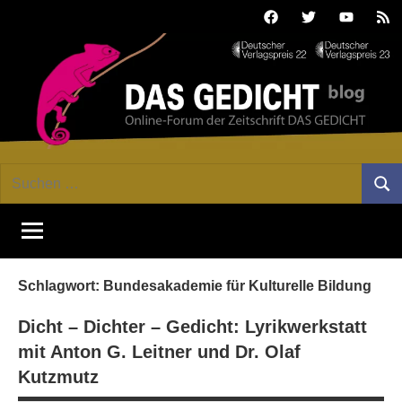
Zum
Facebook
Twitter
Youtube
Fee
Inhalt
springen
DAS
Online-
Suchen
Forum
Such
GEDICHT
nach:
von
DAS
blog
GEDICHT.
Zeitschrift
Schlagwort:
Bundesakademie für Kulturelle Bildung
für
Lyrik,
Dicht – Dichter – Gedicht: Lyrikwerkstatt
Essay
mit Anton G. Leitner und Dr. Olaf
und
Kutzmutz
Kritik