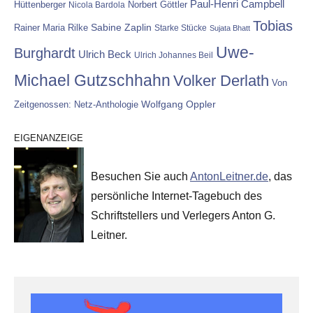
Paul-Henri Campbell
Hüttenberger
Nicola Bardola
Norbert Göttler
Tobias
Rainer Maria Rilke
Sabine Zaplin
Starke Stücke
Sujata Bhatt
Uwe-
Burghardt
Ulrich Beck
Ulrich Johannes Beil
Michael Gutzschhahn
Volker Derlath
Von
Wolfgang Oppler
Zeitgenossen: Netz-Anthologie
EIGENANZEIGE
Besuchen Sie auch
AntonLeitner.de
, das
persönliche Internet-Tagebuch des
Schriftstellers und Verlegers Anton G.
Leitner.