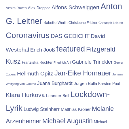
Anton
Alfons Schweiggert
Alex Dreppec
Achim Raven
G. Leitner
Babette Werth
Christophe Fricker
Christoph Leisten
Coronavirus
DAS GEDICHT
David
featured
Fitzgerald
Westphal
Erich Jooß
Kusz
Gabriele Trinckler
Franziska Röchter
Friedrich Ani
Georg
Jan-Eike Hornauer
Hellmuth Opitz
Eggers
Johann
Juana Burghardt
Jürgen Bulla
Karsten Paul
Wolfgang von Goethe
Lockdown-
Klara Hurkova
Leander Beil
Lyrik
Melanie
Ludwig Steinherr
Matthias Kröner
Michael Augustin
Arzenheimer
Michael