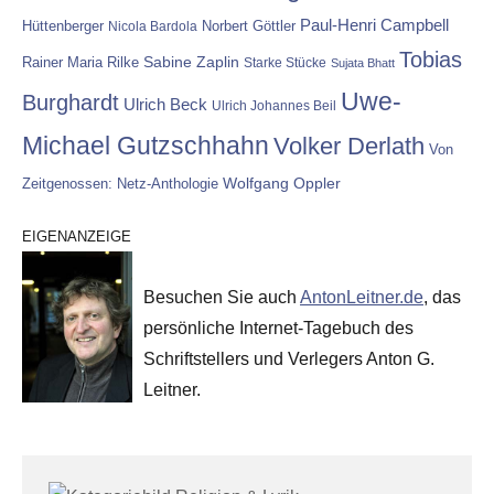
Paul-Henri Campbell
Hüttenberger
Nicola Bardola
Norbert Göttler
Tobias
Rainer Maria Rilke
Sabine Zaplin
Starke Stücke
Sujata Bhatt
Uwe-
Burghardt
Ulrich Beck
Ulrich Johannes Beil
Michael Gutzschhahn
Volker Derlath
Von
Wolfgang Oppler
Zeitgenossen: Netz-Anthologie
EIGENANZEIGE
Besuchen Sie auch
AntonLeitner.de
, das
persönliche Internet-Tagebuch des
Schriftstellers und Verlegers Anton G.
Leitner.