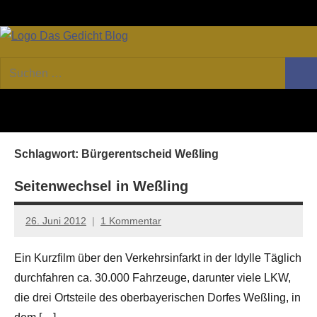
Zum
Facebook
Twitter
Youtube
Fee
Inhalt
springen
DAS
Online-
Suchen
Forum
Such
GEDICHT
nach:
von
DAS
blog
GEDICHT.
Zeitschrift
Schlagwort:
Bürgerentscheid Weßling
für
Lyrik,
Seitenwechsel in Weßling
Essay
und
26. Juni 2012
1 Kommentar
Kritik
Anton
G.
Ein Kurzfilm über den Verkehrsinfarkt in der Idylle Täglich
Leitner
durchfahren ca. 30.000 Fahrzeuge, darunter viele LKW,
die drei Ortsteile des oberbayerischen Dorfes Weßling, in