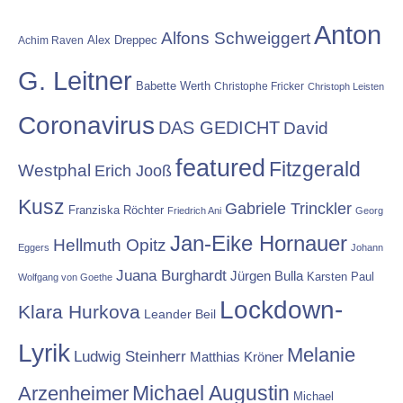
Anton
Alfons Schweiggert
Alex Dreppec
Achim Raven
G. Leitner
Babette Werth
Christophe Fricker
Christoph Leisten
Coronavirus
DAS GEDICHT
David
featured
Fitzgerald
Westphal
Erich Jooß
Kusz
Gabriele Trinckler
Franziska Röchter
Friedrich Ani
Georg
Jan-Eike Hornauer
Hellmuth Opitz
Eggers
Johann
Juana Burghardt
Jürgen Bulla
Karsten Paul
Wolfgang von Goethe
Lockdown-
Klara Hurkova
Leander Beil
Lyrik
Melanie
Ludwig Steinherr
Matthias Kröner
Michael Augustin
Arzenheimer
Michael