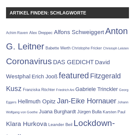
ARTIKEL FINDEN: SCHLAGWORTE
Anton
Alfons Schweiggert
Alex Dreppec
Achim Raven
G. Leitner
Babette Werth
Christophe Fricker
Christoph Leisten
Coronavirus
DAS GEDICHT
David
featured
Fitzgerald
Westphal
Erich Jooß
Kusz
Gabriele Trinckler
Franziska Röchter
Friedrich Ani
Georg
Jan-Eike Hornauer
Hellmuth Opitz
Eggers
Johann
Juana Burghardt
Jürgen Bulla
Karsten Paul
Wolfgang von Goethe
Lockdown-
Klara Hurkova
Leander Beil