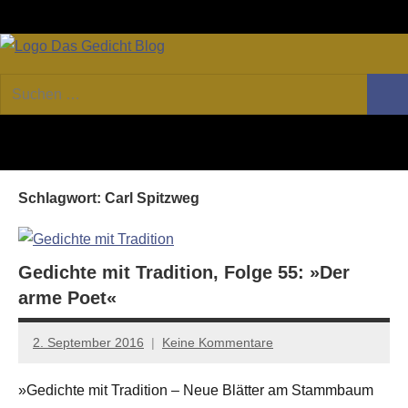
Zum
Facebook
Twitter
Youtube
Fee
Inhalt
springen
DAS
Online-
Suchen
Forum
Such
GEDICHT
nach:
von
DAS
blog
GEDICHT.
Zeitschrift
Schlagwort:
Carl Spitzweg
für
Lyrik,
Essay
und
Gedichte mit Tradition, Folge 55: »Der
Kritik
arme Poet«
2. September 2016
Keine Kommentare
Anton
G.
»Gedichte mit Tradition – Neue Blätter am Stammbaum
Leitner